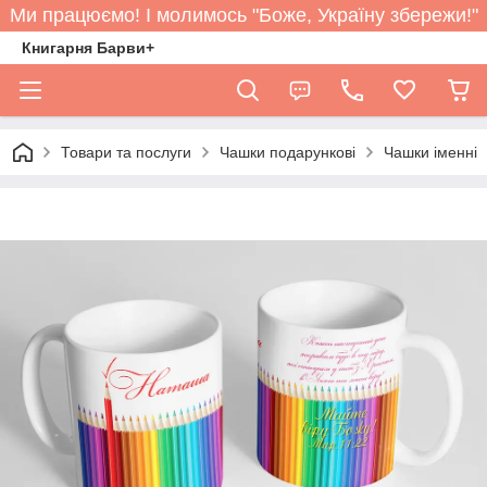
Ми працюємо! І молимось "Боже, Україну збережи!"
Книгарня Барви+
Товари та послуги
Чашки подарункові
Чашки іменні