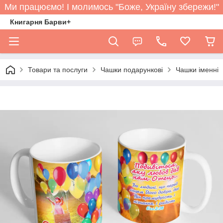
Ми працюємо! І молимось "Боже, Україну збережи!"
Книгарня Барви+
Товари та послуги
Чашки подарункові
Чашки іменні