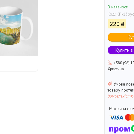
В наявності
Код:
КР-13рус
220 ₴
Ку
Купити з
+380 (96) 1
Христина
товару протя
домовленістю