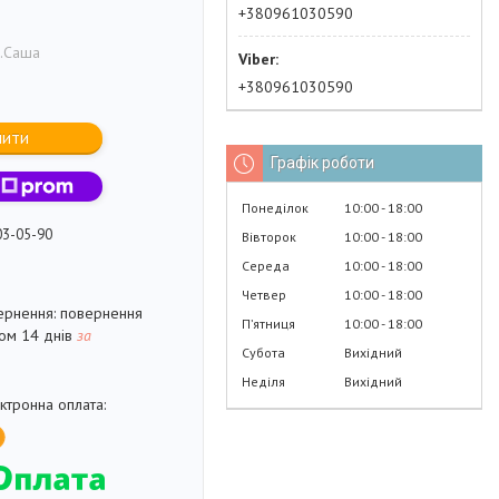
+380961030590
.Саша
+380961030590
пити
Графік роботи
Понеділок
10:00
18:00
03-05-90
Вівторок
10:00
18:00
Середа
10:00
18:00
Четвер
10:00
18:00
повернення
Пʼятниця
10:00
18:00
гом 14 днів
за
Субота
Вихідний
Неділя
Вихідний