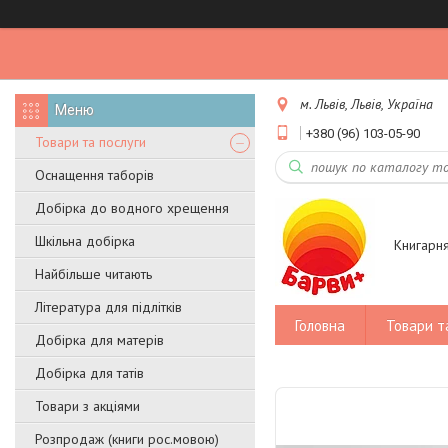
м. Львів, Львів, Україна
+380 (96) 103-05-90
Товари та послуги
Оснащення таборів
Добірка до водного хрещення
Шкільна добірка
Книгарн
Найбільше читають
Література для підлітків
Головна
Товари т
Добірка для матерів
Добірка для татів
Товари з акціями
Розпродаж (книги рос.мовою)