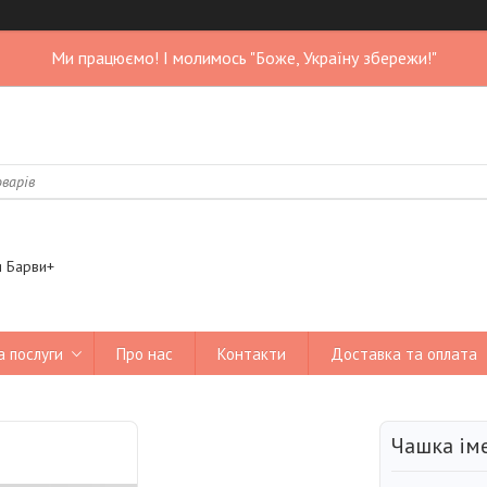
Ми працюємо! І молимось "Боже, Україну збережи!"
я Барви+
а послуги
Про нас
Контакти
Доставка та оплата
Чашка іме