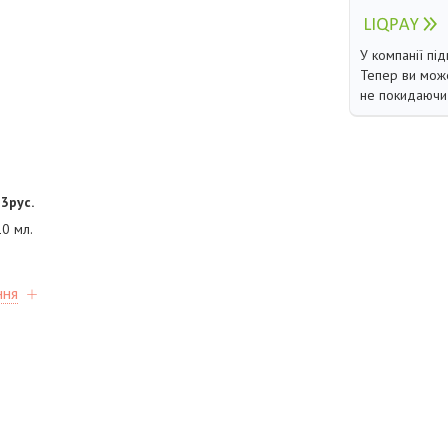
У компанії під
Тепер ви може
не покидаючи 
3рус.
0 мл.
ння