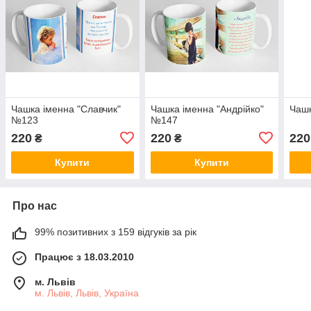
Чашка іменна "Славчик"
Чашка іменна "Андрійко"
Чашк
№123
№147
220
220
220
₴
₴
Купити
Купити
Про нас
99% позитивних з 159 відгуків за рік
Працює з 18.03.2010
м. Львів
м. Львів, Львів, Україна