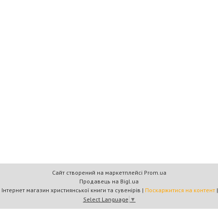
Сайт створений на маркетплейсі
Prom.ua
Продавець на Bigl.ua
Книжковий дім «Барви+» — Інтернет магазин християнської книги та сувенірів |
Поскаржитися на контент
Select Language
▼