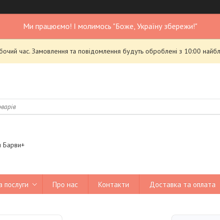
Ми працюємо! І молимось "Боже, Україну збережи!"
обочий час. Замовлення та повідомлення будуть оброблені з 10:00 найбл
я Барви+
а послуги
Про нас
Контакти
Доставка та оплата