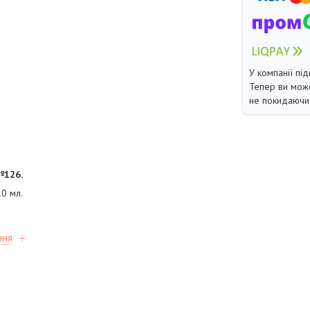
У компанії під
Тепер ви може
не покидаючи 
№126.
0 мл.
ння