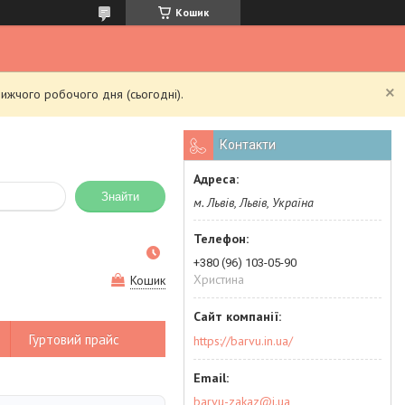
Кошик
ижчого робочого дня (сьогодні).
Контакти
Знайти
м. Львів, Львів, Україна
+380 (96) 103-05-90
Христина
Кошик
Гуртовий прайс
https://barvu.in.ua/
barvu-zakaz@i.ua