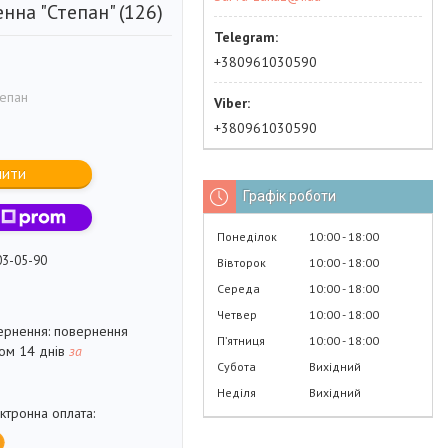
нна "Степан" (126)
+380961030590
епан
+380961030590
пити
Графік роботи
Понеділок
10:00
18:00
03-05-90
Вівторок
10:00
18:00
Середа
10:00
18:00
Четвер
10:00
18:00
повернення
Пʼятниця
10:00
18:00
гом 14 днів
за
Субота
Вихідний
Неділя
Вихідний