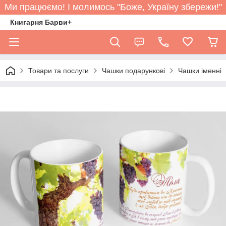
Ми працюємо! І молимось "Боже, Україну збережи!"
Книгарня Барви+
Товари та послуги
Чашки подарункові
Чашки іменні