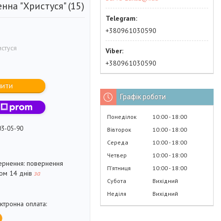
нна "Христуся" (15)
+380961030590
стуся
+380961030590
пити
Графік роботи
Понеділок
10:00
18:00
03-05-90
Вівторок
10:00
18:00
Середа
10:00
18:00
Четвер
10:00
18:00
повернення
Пʼятниця
10:00
18:00
гом 14 днів
за
Субота
Вихідний
Неділя
Вихідний