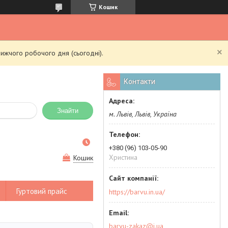
Кошик
ижчого робочого дня (сьогодні).
Контакти
Знайти
м. Львів, Львів, Україна
+380 (96) 103-05-90
Христина
Кошик
Гуртовий прайс
https://barvu.in.ua/
barvu-zakaz@i.ua