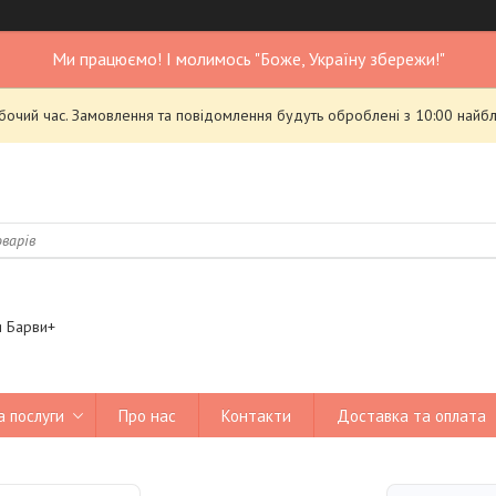
Ми працюємо! І молимось "Боже, Україну збережи!"
обочий час. Замовлення та повідомлення будуть оброблені з 10:00 найбл
я Барви+
а послуги
Про нас
Контакти
Доставка та оплата