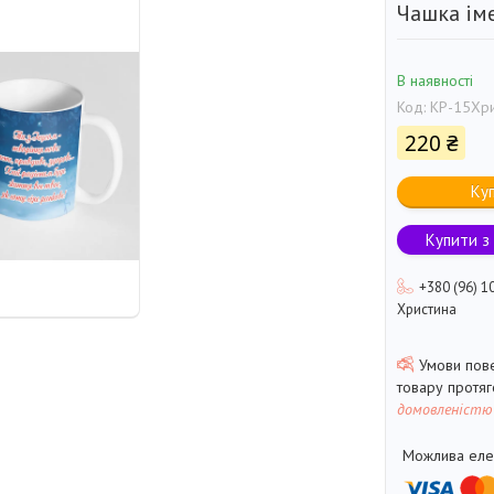
Чашка іме
В наявності
Код:
КР-15Хри
220 ₴
Ку
Купити з
+380 (96) 1
Христина
товару протя
домовленістю