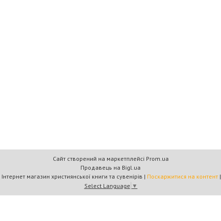
Сайт створений на маркетплейсі
Prom.ua
Продавець на Bigl.ua
Книжковий дім «Барви+» — Інтернет магазин християнської книги та сувенірів |
Поскаржитися на контент
Select Language
▼