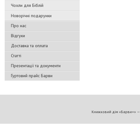
Чохли для Біблій
Новорічні подарунки
Про нас
Відгуки
Доставка та оплата
Статті
Презентації та документи
Гуртовий прайс Барви