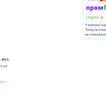
У компанії під
Тепер ви може
не покидаючи 
»
№15.
0 мл.
ння