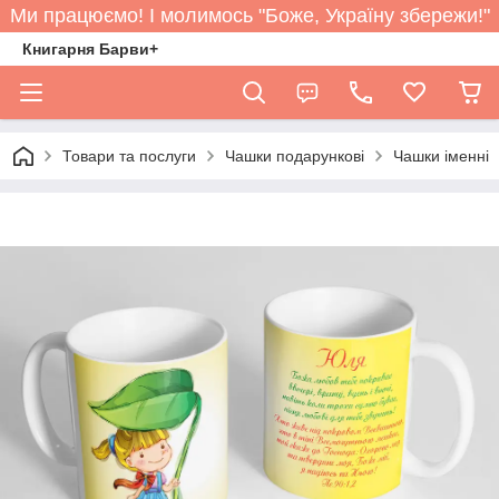
Ми працюємо! І молимось "Боже, Україну збережи!"
Книгарня Барви+
Товари та послуги
Чашки подарункові
Чашки іменні