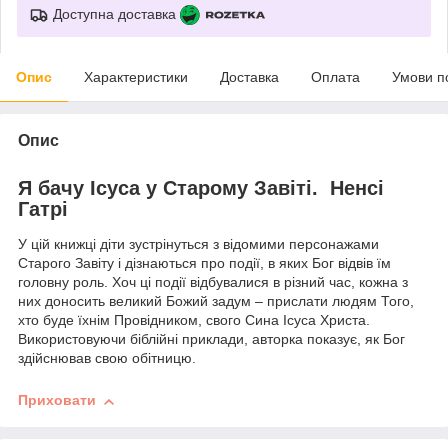
Доступна доставка
Опис
Характеристики
Доставка
Оплата
Умови п
Опис
Я бачу Ісуса у Старому Завіті. Ненсі
Гатрі
У цій книжці діти зустрінуться з відомими персонажами
Старого Завіту і дізнаються про події, в яких Бог відвів їм
головну роль. Хоч ці події відбувалися в різний час, кожна з
них доносить великий Божий задум – прислати людям Того,
хто буде їхнім Провідником, свого Сина Ісуса Христа.
Використовуючи біблійні приклади, авторка показує, як Бог
здійснював свою обітницю.
Приховати