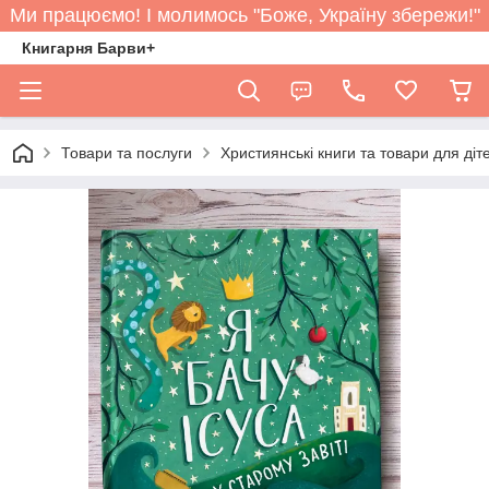
Ми працюємо! І молимось "Боже, Україну збережи!"
Книгарня Барви+
Товари та послуги
Християнські книги та товари для діт