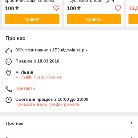
християнським написом,
"Ісус любить тебе" (3–4
двосторонній медальйон 6
см)
100
100
13,
₴
₴
см
Купити
Купити
Про нас
99% позитивних з 159 відгуків за рік
Працює з 18.03.2010
м. Львів
м. Львів, Львів, Україна
Контакти
Сьогодні працює з 10:00 до 18:00
Показати весь графік роботи
Про нас