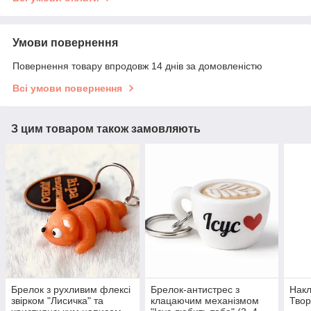
Умови повернення
Повернення товару впродовж 14 днів за домовленістю
Всі умови повернення
З цим товаром також замовляють
Брелок з рухливим флексі
Брелок-антистрес з
Накл
звірком "Лисичка" та
клацаючим механізмом
Тво