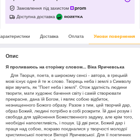
Замовлення під захистом
Доступна доставка
арактеристики
Доставка
Оплата
Умови повернення
Опис
Я проливаюсь на сторінку словом... Віка Яричевська
Для Творця, поета, в широкому сенсі - автора, в грецькій
мові існує одне й те ж слово. Творець неба і землі з Символу
віри звучить, як "Поет неба і землі". Отож здатність людини
творити, мати художнє бачення світу і самій створювати
прекрасне, дана їй Богом, і являє собою відбиток,
незнищенного Божого образу. Разом з тим, цей творчий дар,
образ Божий, людині потрібно в собі розкрити. Їй дані розум і
свобода для здійснення Божественного задуму, але крім того,
необхідні наполегливість, і пошук. Ці дві риси, Божий дар і
праця над собою, яскраво поєдналися у творчості молодої
християнської поетеси Вікторії Яричевської. Для її поетичних