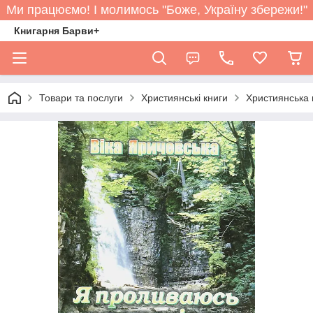
Ми працюємо! І молимось "Боже, Україну збережи!"
Книгарня Барви+
Товари та послуги
Християнські книги
Християнська п