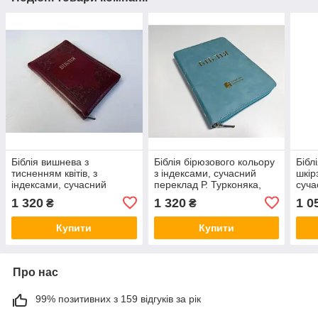
Біблія вишнева з
Біблія бірюзового кольору
Бібл
тисненням квітів, з
з індексами, сучасний
шкір
індексами, сучасний
переклад Р. Турконяка,
суча
переклад Р. Турконяка,
17х24,5 см, великий
Турк
1 320
1 320
1 0
₴
₴
17х24,5 см, великий
формат
вел
формат
Купити
Купити
Про нас
99% позитивних з 159 відгуків за рік