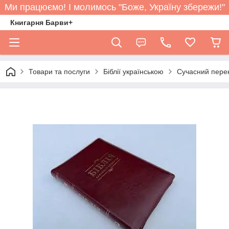
Ми працюємо! І молимось "Боже, Україну збережи!"
Книгарня Барви+
Товари та послуги
Біблії українською
Сучасний перек