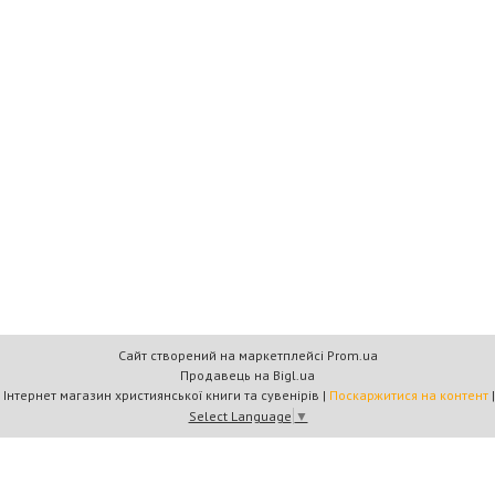
Сайт створений на маркетплейсі
Prom.ua
Продавець на Bigl.ua
Книжковий дім «Барви+» — Інтернет магазин християнської книги та сувенірів |
Поскаржитися на контент
Select Language
▼