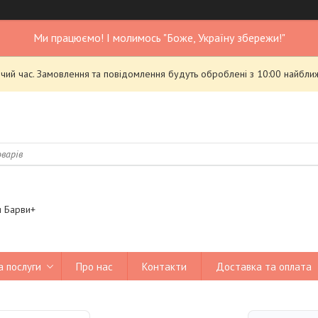
Ми працюємо! І молимось "Боже, Україну збережи!"
чий час. Замовлення та повідомлення будуть оброблені з 10:00 найближ
я Барви+
а послуги
Про нас
Контакти
Доставка та оплата