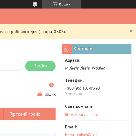
Кошик
чого робочого дня (завтра, 07.08).
Контакти
Знайти
м. Львів, Львів, Україна
+380 (96) 103-05-90
Христина
Кошик
Гуртовий прайс
https://barvu.in.ua/
barvu-zakaz@i.ua