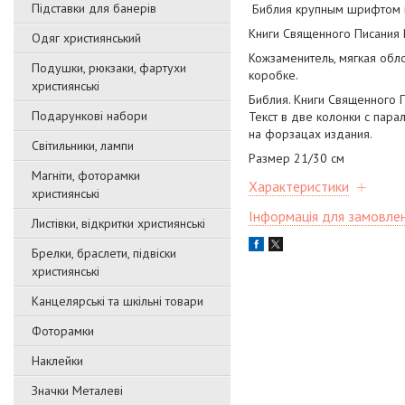
Підставки для банерів
Библия крупным шрифтом в
Книги Священного Писания 
Одяг християнський
Кожзаменитель, мягкая обло
Подушки, рюкзаки, фартухи
коробке.
християнські
Библия. Книги Священного П
Подарункові набори
Текст в две колонки с пар
на форзацах издания.
Світильники, лампи
Размер 21/30 см
Магніти, фоторамки
Характеристики
християнські
Інформація для замовле
Листівки, відкритки християнські
Брелки, браслети, підвіски
християнські
Канцелярські та шкільні товари
Фоторамки
Наклейки
Значки Металеві