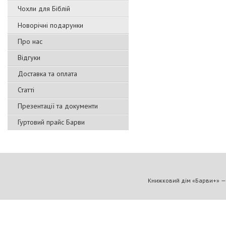
Чохли для Біблій
Новорічні подарунки
Про нас
Відгуки
Доставка та оплата
Статті
Презентації та документи
Гуртовий прайс Барви