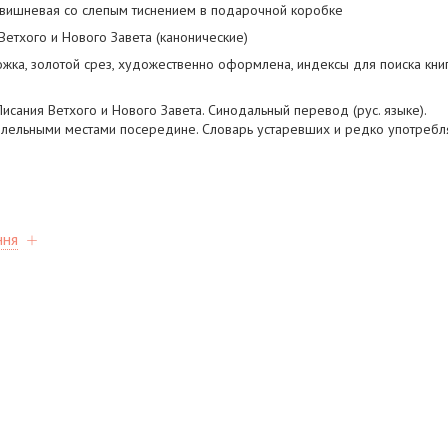
ишневая со слепым тиснением в подарочной коробке
Ветхого и Нового Завета (канонические)
жка, золотой срез, художественно оформлена, индексы для поиска книг
исания Ветхого и Нового Завета. Синодальный перевод (рус. языке).
аллельными местами посередине. Словарь устаревших и редко употребл
ння