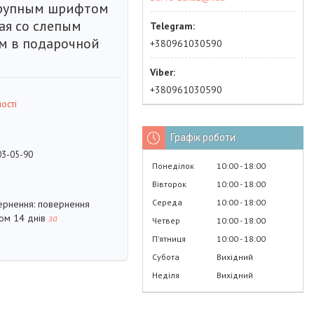
крупным шрифтом
ая со слепым
м в подарочной
+380961030590
+380961030590
ості
Графік роботи
03-05-90
Понеділок
10:00
18:00
Вівторок
10:00
18:00
Середа
10:00
18:00
повернення
гом 14 днів
за
Четвер
10:00
18:00
Пʼятниця
10:00
18:00
Субота
Вихідний
Неділя
Вихідний