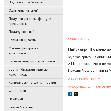
Підставки для банерів
Одяг християнський
Подушки, рюкзаки, фартухи
християнські
Подарункові набори
Опис товару
Світильники, лампи
Магніти, фоторамки
Найкраще Що можемо 
християнські
Ісус мав прийти на обід! І 
Листівки, відкритки християнські
А Марія зовсім нічого не ро
Брелки, браслети, підвіски
Приєднуйтесь до Марії та М
християнські
Характеристики
Канцелярські та шкільні товари
Інформація для замовле
Фоторамки
Наклейки
Значки Металеві