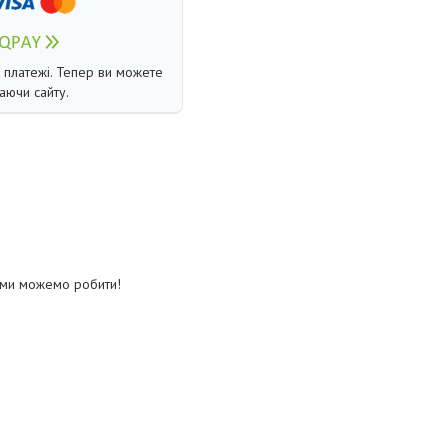
і платежі. Тепер ви можете
аючи сайту.
о ми можемо робити!