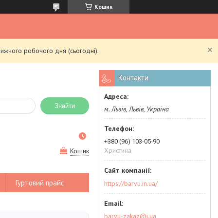
Кошик
ижчого робочого дня (сьогодні).
Контакти
Знайти
м. Львів, Львів, Україна
+380 (96) 103-05-90
Христина
Кошик
Гуртовий прайс
https://barvu.in.ua/
barvu-zakaz@i.ua