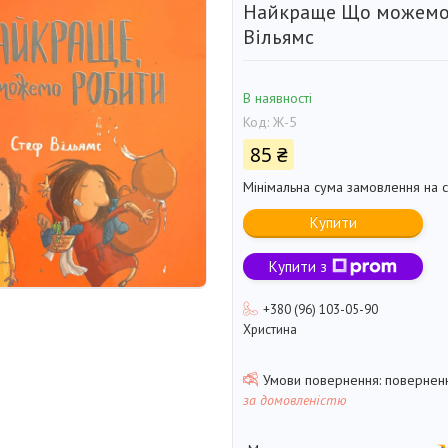
Найкраще Що можемо
Вільямс
В наявності
Код:
Ж-5
85 ₴
Мінімальна сума замовлення на с
Купити
Купити з
+380 (96) 103-05-90
Христина
поверненн
за домовленістю