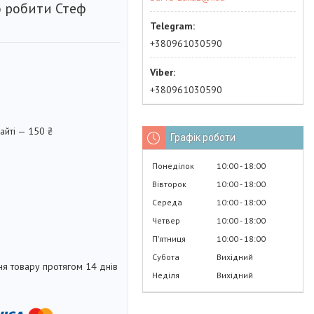
 робити Стеф
+380961030590
+380961030590
айті — 150 ₴
Графік роботи
Понеділок
10:00
18:00
Вівторок
10:00
18:00
Середа
10:00
18:00
Четвер
10:00
18:00
Пʼятниця
10:00
18:00
Субота
Вихідний
я товару протягом 14 днів
Неділя
Вихідний