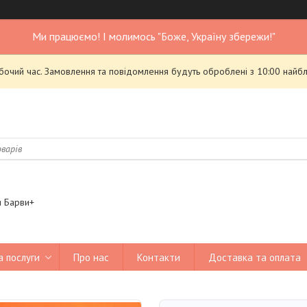
Ми працюємо! І молимось "Боже, Україну збережи!"
обочий час. Замовлення та повідомлення будуть оброблені з 10:00 найбл
я Барви+
а послуги
Про нас
Контакти
Доставка та оплата