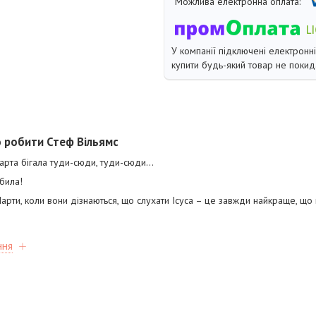
У компанії підключені електронн
купити будь-який товар не покид
робити Стеф Вільямс
Марта бігала туди-сюди, туди-сюди...
била!
арти, коли вони дізнаються, що слухати Ісуса – це завжди найкраще, щ
ння