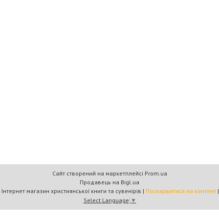
Сайт створений на маркетплейсі
Prom.ua
Продавець на Bigl.ua
Книжковий дім «Барви+» — Інтернет магазин християнської книги та сувенірів |
Поскаржитися на контент
Select Language
▼