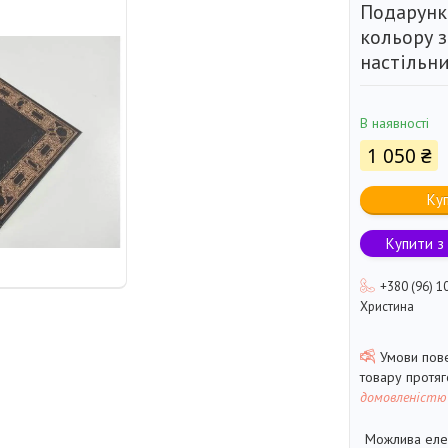
Подарунк
кольору з
настільн
В наявності
1 050 ₴
Ку
Купити з
+380 (96) 1
Христина
товару протя
домовленістю