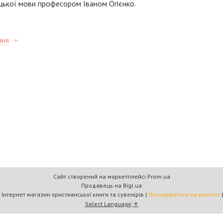
цької мови професором Іваном Огієнко
.
ння
Сайт створений на маркетплейсі
Prom.ua
Продавець на Bigl.ua
Книжковий дім «Барви+» — Інтернет магазин християнської книги та сувенірів |
Поскаржитися на контент
Select Language
▼