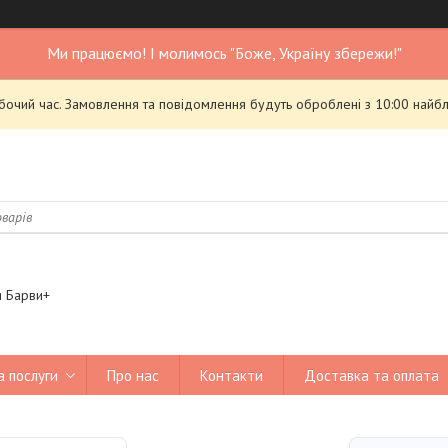
Ми працюємо! І молимось "Боже, Україну збережи!"
обочий час. Замовлення та повідомлення будуть оброблені з 10:00 найбл
я Барви+
а послуги
Про нас
Контакти
Доставка та оплата