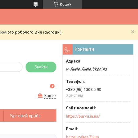
Кошик
ижчого робочого дня (сьогодні).
Контакти
Знайти
м. Львів, Львів, Україна
+380 (96) 103-05-90
Христина
Кошик
Гуртовий прайс
https://barvu.in.ua/
barvu-zakaz@i.ua