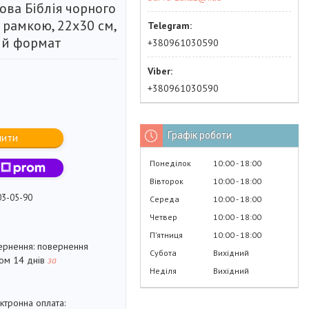
ова Біблія чорного
 рамкою, 22х30 см,
ий формат
+380961030590
+380961030590
Графік роботи
пити
Понеділок
10:00
18:00
Вівторок
10:00
18:00
03-05-90
Середа
10:00
18:00
Четвер
10:00
18:00
Пʼятниця
10:00
18:00
повернення
Субота
Вихідний
гом 14 днів
за
Неділя
Вихідний