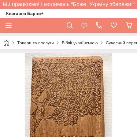
Ми працюємо! І молимось "Боже, Україну збережи!"
Книгарня Барви+
Товари та послуги
Біблії українською
Сучасний перек