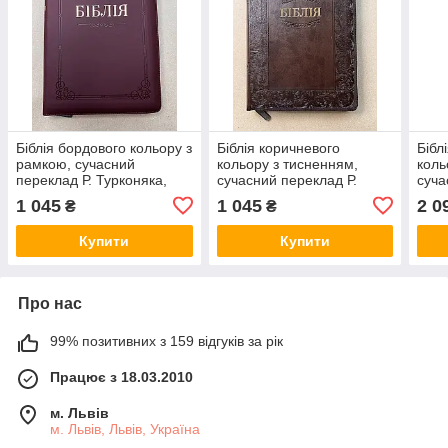
Біблія бордового кольору з
Біблія коричневого
Бібл
рамкою, сучасний
кольору з тисненням,
коль
переклад Р. Турконяка,
сучасний переклад Р.
суча
16*22 см, застібка, індекси
Турконяка, 16*22 см,
Турк
1 045
1 045
2 0
₴
₴
застібка, індекси
см,з
Купити
Купити
Про нас
99% позитивних з 159 відгуків за рік
Працює з 18.03.2010
м. Львів
м. Львів, Львів, Україна