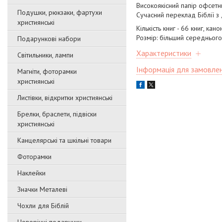
Високоякісний папір офсетн
Подушки, рюкзаки, фартухи
Сучасний переклад Біблії з
християнські
Кількість книг - 66 книг, кано
Розмір: більший середньог
Подарункові набори
Характеристики
Світильники, лампи
Інформація для замовле
Магніти, фоторамки
християнські
Листівки, відкритки християнські
Брелки, браслети, підвіски
християнські
Канцелярські та шкільні товари
Фоторамки
Наклейки
Значки Металеві
Чохли для Біблій