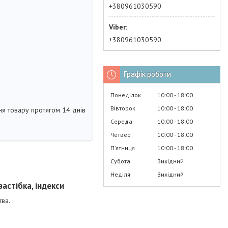
+380961030590
+380961030590
Графік роботи
Понеділок
10:00
18:00
Вівторок
10:00
18:00
я товару протягом 14 днів
Середа
10:00
18:00
Четвер
10:00
18:00
Пʼятниця
10:00
18:00
Субота
Вихідний
Неділя
Вихідний
застібка, індекси
тва.