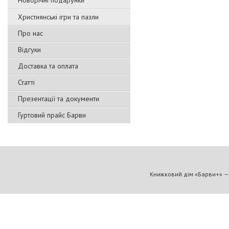
Новорічні подарунки
Християнські ігри та пазли
Про нас
Відгуки
Доставка та оплата
Статті
Презентації та документи
Гуртовий прайс Барви