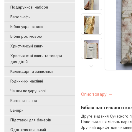
Подарункові набори
Барельєфи
Біблії українською
Біблії рос. мовою
Християнські книги
Християнські книги та товари
для дітей
Календарі та записники
Годинники настінні
Чашки подарункові
Опис товару
Картини, панно
Біблія пастельного кол
Банери
Друге видання Сучасного пе
Підставки для банерів
Нове видання містить парале
Зручний шрифт для читання
Одяг християнський