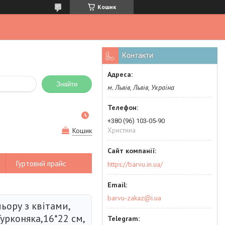
Кошик
Контакти
Знайти
м. Львів, Львів, Україна
+380 (96) 103-05-90
Христина
Кошик
Гуртовий прайс
https://barvu.in.ua/
barvu-zakaz@i.ua
ьору з квітами,
Турконяка,16*22 см,