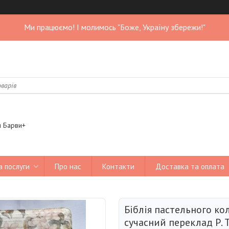
Ми працюємо! І молимось "Боже, Україну збережи!"
я Барви+
а послуги
Про нас
Контакти
Доставка та оплата
Біблія пастельного кол
сучасний переклад Р. 