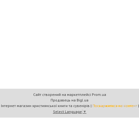
Сайт створений на маркетплейсі
Prom.ua
Продавець на Bigl.ua
Книжковий дім «Барви+» — Інтернет магазин християнської книги та сувенірів |
Поскаржитися на контент
Select Language
▼