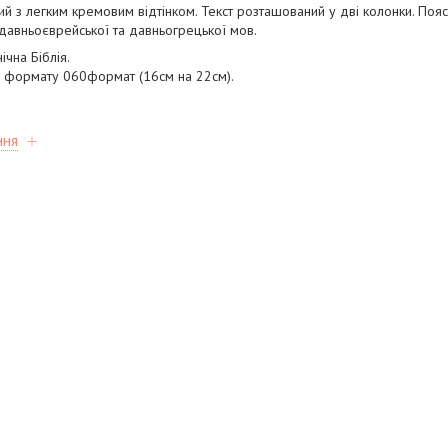
ий з легким кремовим відтінком. Текст розташований у дві колонки. Пояс
 давньоєврейської та давньогрецької мов.
нічна Біблія.
о формату 060формат (16см на 22см).
ння