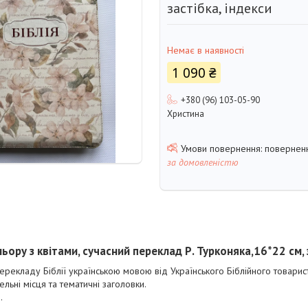
застібка, індекси
Немає в наявності
1 090 ₴
+380 (96) 103-05-90
Христина
поверненн
за домовленістю
ьору з квітами, сучасний переклад Р. Турконяка,16*22 см, 
рекладу Біблії українською мовою від Українського Біблійного товарис
льні місця та тематичні заголовки.
.