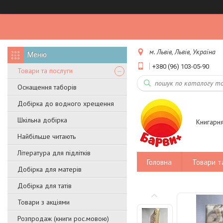
м. Львів, Львів, Україна
+380 (96) 103-05-90
Товари та послуги
Оснащення таборів
Добірка до водного хрещення
Шкільна добірка
Книгарн
Найбільше читають
Література для підлітків
Головна
Товари т
Добірка для матерів
Добірка для татів
Товари з акціями
Розпродаж (книги рос.мовою)