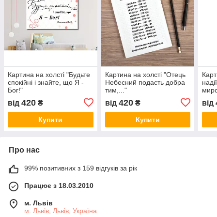
Картина на холсті "Будьте
Картина на холсті "Отець
Карт
спокійні і знайте, що Я -
Небесний подасть добра
наді
Бог!"
тим,..."
мир
420
420
від
₴
від
₴
від
Купити
Купити
Про нас
99% позитивних з 159 відгуків за рік
Працює з 18.03.2010
м. Львів
м. Львів, Львів, Україна