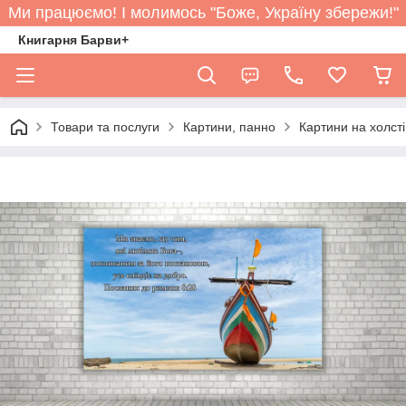
Ми працюємо! І молимось "Боже, Україну збережи!"
Книгарня Барви+
Товари та послуги
Картини, панно
Картини на холст