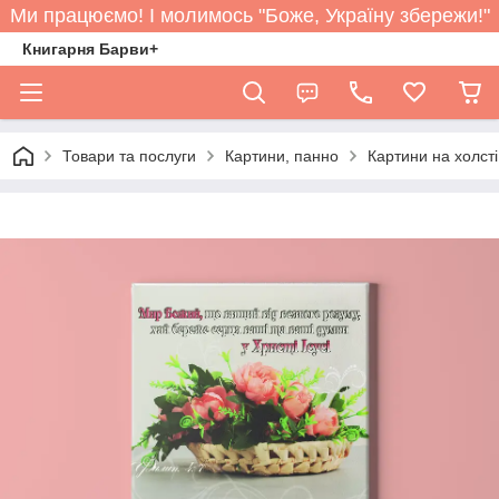
Ми працюємо! І молимось "Боже, Україну збережи!"
Книгарня Барви+
Товари та послуги
Картини, панно
Картини на холст