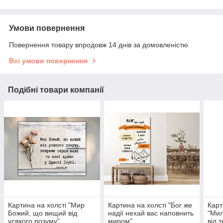
Умови повернення
Повернення товару впродовж 14 днів за домовленістю
Всі умови повернення
Подібні товари компанії
Картина на холсті "Мир
Картина на холсті "Бог же
Карт
Божий, що вищий від
надії нехай вас наповнить
"Мил
усякого розуму"
миром"
від 