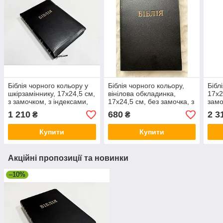
Біблія чорного кольору у
Біблія чорного кольору,
Бібл
шкірзаміннику, 17х24,5 см,
вінілова обкладинка,
17х2
з замочком, з індексами,
17х24,5 см, без замочка, з
замо
золотий зріз
індексами, золотий зріз
інде
1 210
680
2 3
₴
₴
Купити
Купити
Акційні пропозиції та новинки
–10%