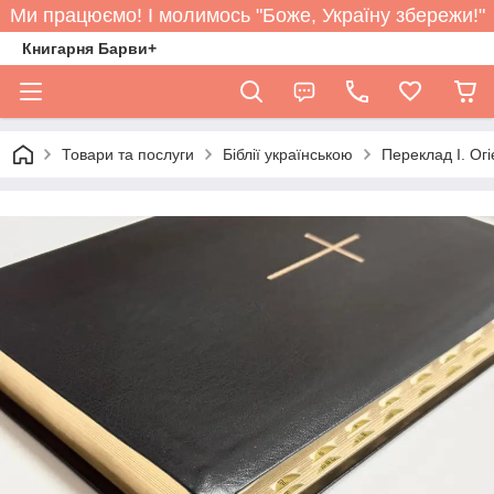
Ми працюємо! І молимось "Боже, Україну збережи!"
Книгарня Барви+
Товари та послуги
Біблії українською
Переклад І. Огі