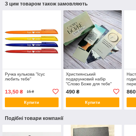
З цим товаром також замовляють
Ручка кулькова "Ісус
Християнський
Наст
любить тебе"
подарунковий набір
годи
"Слово Боже для тебе"
пер
(пейзаж)
води
13,50
490
860
₴
₴
15 ₴
ефек
Купити
Купити
Подібні товари компанії