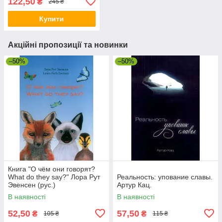
122,50
₴
245 ₴
Купити
Акційні пропозиції та новинки
–50%
–50%
Книга "О чём они говорят?
What do they say?" Лора Рут
Реальность: упование славы.
Эвенсен (рус.)
Артур Кац.
В наявності
В наявності
52,50
57,50
₴
₴
105 ₴
115 ₴