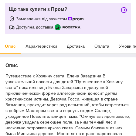
Що таке купити з Пром?
Замовлення під захистом
Доступна доставка
Опис
Характеристики
Доставка
Оплата
Умови п
Опис
Путешествие к Хозяину света. Елена Заварзина В
увлекательной повести для детей "Путешествие к Хозяину
света" писательница Елена Заварзина в доступной
приключенческой форме аллегорически доносит детям
христианские истины. Девочка Росси, живущая в стране
Затмения, проходит через ряд испытаний, чтобы встретиться
с добрым Мастером света и вернуть людям Солнце,
украденное Повелительницей тьмы. "Окинув взглядом землю,
девочка увидела сереющее поле, за ним тёмный лес и
несколько островков яркого света. Самым ближним из них
была Минькина деревня. Много лет в стране царствовала