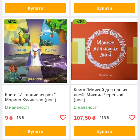
Купити
Купити
–50%
–50%
Книга "Моисей для наших
Книга "Изгнание из рая."
дней" Михаил Черенков
Марина Кучинская (рос.)
(рос.)
В наявності
В наявності
9
107,50
₴
₴
18 ₴
215 ₴
Купити
Купити