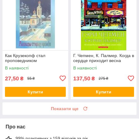
Как Крузекопф стал
Г. Чепмен, К. Палмер. Когда в
проповедником
сердце приходит весна
В наявності
В наявності
27,50
137,50
₴
₴
55 ₴
275 ₴
Купити
Купити
Показати ще
Про нас
99% позитивних з 159 відгуків за рік