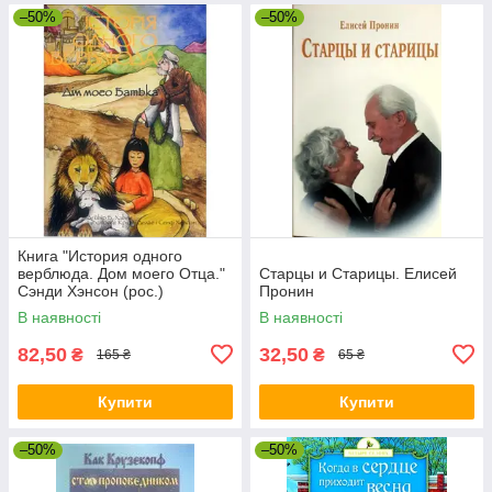
–50%
–50%
Книга "История одного
верблюда. Дом моего Отца."
Старцы и Старицы. Елисей
Сэнди Хэнсон (рос.)
Пронин
В наявності
В наявності
82,50
32,50
₴
₴
165 ₴
65 ₴
Купити
Купити
–50%
–50%