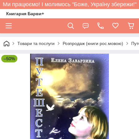
Ми працюємо! І молимось "Боже, Україну збережи!"
Книгарня Барви+
Товари та послуги
Розпродаж (книги рос.мовою)
Пут
–50%