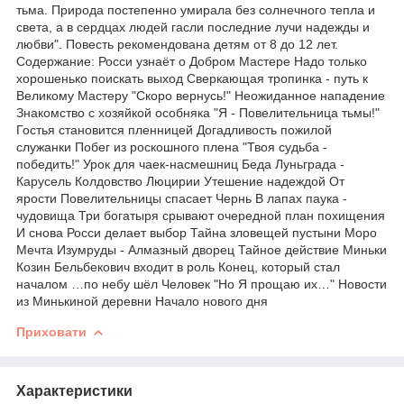
тьма. Природа постепенно умирала без солнечного тепла и
света, а в сердцах людей гасли последние лучи надежды и
любви". Повесть рекомендована детям от 8 до 12 лет.
Содержание: Росси узнаёт о Добром Мастере Надо только
хорошенько поискать выход Сверкающая тропинка - путь к
Великому Мастеру "Скоро вернусь!" Неожиданное нападение
Знакомство с хозяйкой особняка "Я - Повелительница тьмы!"
Гостья становится пленницей Догадливость пожилой
служанки Побег из роскошного плена "Твоя судьба -
победить!" Урок для чаек-насмешниц Беда Луньграда -
Карусель Колдовство Люцирии Утешение надеждой От
ярости Повелительницы спасает Чернь В лапах паука -
чудовища Три богатыря срывают очередной план похищения
И снова Росси делает выбор Тайна зловещей пустыни Моро
Мечта Изумруды - Алмазный дворец Тайное действие Миньки
Козин Бельбекович входит в роль Конец, который стал
началом …по небу шёл Человек "Но Я прощаю их…" Новости
из Минькиной деревни Начало нового дня
Приховати
Характеристики