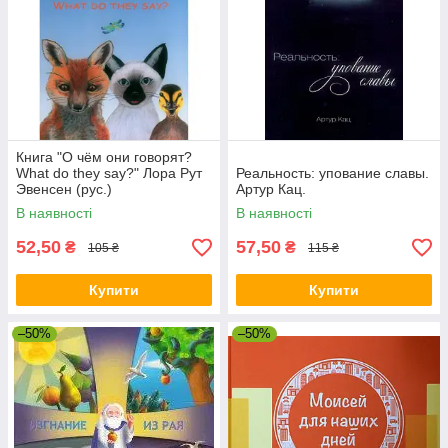
Книга "О чём они говорят?
What do they say?" Лора Рут
Реальность: упование славы.
Эвенсен (рус.)
Артур Кац.
В наявності
В наявності
52,50
57,50
₴
₴
105 ₴
115 ₴
Купити
Купити
–50%
–50%