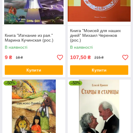
Книга "Моисей для наших
Книга "Изгнание из рая."
дней" Михаил Черенков
Марина Кучинская (рос.)
(рос.)
В наявності
В наявності
9
107,50
₴
₴
18 ₴
215 ₴
Купити
Купити
–50%
–50%