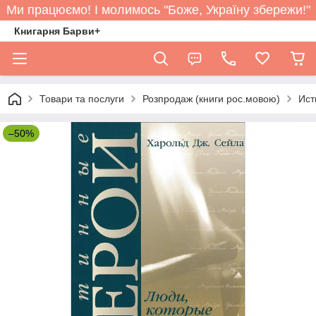
Ми працюємо! І молимось "Боже, Україну збережи!"
Книгарня Барви+
Товари та послуги
Розпродаж (книги рос.мовою)
Ист
–50%