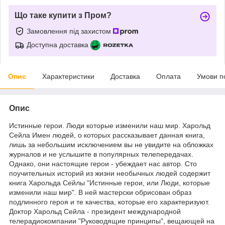
Що таке купити з Пром?
Замовлення під захистом
Доступна доставка
Опис
Характеристики
Доставка
Оплата
Умови п
Опис
Истинные герои. Люди которые изменили наш мир. Харольд
Сейла Имен людей, о которых рассказывает данная книга,
лишь за небольшим исключением вы не увидите на обложках
журналов и не услышите в популярных телепередачах.
Однако, они настоящие герои - убеждает нас автор. Сто
поучительных историй из жизни необычных людей содержит
книга Харольда Сейлы "Истинные герои, или Люди, которые
изменили наш мир". В ней мастерски обрисован образ
подлинного героя и те качества, которые его характеризуют.
Доктор Харольд Сейла - президент международной
телерадиокомпании "Руководящие принципы", вещающей на