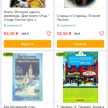
Книга "История одного
верблюда. Дом моего Отца."
Старцы и Старицы. Елисей
Сэнди Хэнсон (рос.)
Пронин
В наявності
В наявності
82,50
32,50
₴
₴
165 ₴
65 ₴
Купити
Купити
–50%
–50%
Как Крузекопф стал
Г. Чепмен, К. Палмер. Когда в