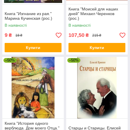
Книга "Моисей для наших
Книга "Изгнание из рая."
дней" Михаил Черенков
Марина Кучинская (рос.)
(рос.)
В наявності
В наявності
9
107,50
₴
₴
18 ₴
215 ₴
Купити
Купити
–50%
–50%
Книга "История одного
верблюда. Дом моего Отца."
Старцы и Старицы. Елисей