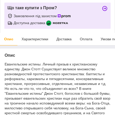
Що таке купити з Пром?
Замовлення під захистом
Доступна доставка
Опис
Характеристики
Доставка
Оплата
Умови п
Опис
Евангельские истины. Личный призыв к христианскому
единству. Джон Стотт Существует великое множество
разновидностей протестантского христианства: баптисты и
реформаты, харизматы и пятидесятники, консервативные
христиане, прогрессивные, отделенные, независимые и т.д.
Но есть ли что-то, что объединяет их всех? В книге
"Евангельские истины" Джон Стотт, богослов с большой буквы,
призывает евангельских христиан еще раз обратить свой взор
на троичное начало исповедуемой всеми веры: на Бога-Отца,
милостиво открывшего себя человеку, на Бога-Сына, своей
крестной смертью освободившего грешников, и на Святого