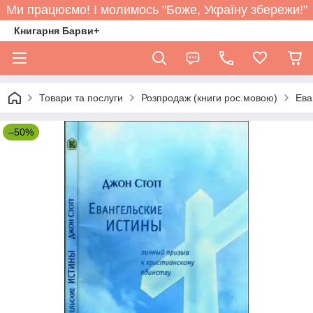
Ми працюємо! І молимось "Боже, Україну збережи!"
Книгарня Барви+
Товари та послуги
Розпродаж (книги рос.мовою)
Ева
–50%