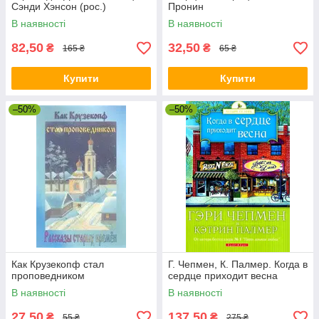
Сэнди Хэнсон (рос.)
Пронин
В наявності
В наявності
82,50
32,50
₴
₴
165 ₴
65 ₴
Купити
Купити
–50%
–50%
Как Крузекопф стал
Г. Чепмен, К. Палмер. Когда в
проповедником
сердце приходит весна
В наявності
В наявності
27,50
137,50
₴
₴
55 ₴
275 ₴