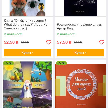
Книга "О чём они говорят?
What do they say?" Лора Рут
Реальность: упование славы.
Эвенсен (рус.)
Артур Кац.
В наявності
В наявності
52,50
57,50
₴
₴
105 ₴
115 ₴
Купити
Купити
–50%
–50%