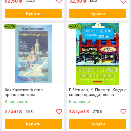
82,50
32,50
₴
₴
165 ₴
65 ₴
Купити
Купити
–50%
–50%
Как Крузекопф стал
Г. Чепмен, К. Палмер. Когда в
проповедником
сердце приходит весна
В наявності
В наявності
27,50
137,50
₴
₴
55 ₴
275 ₴
Купити
Купити