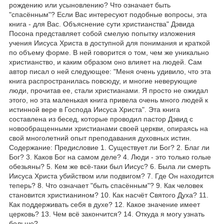
рождению или усыновлению? Что означает быть
"спасённым"? Если Вас интересуют подобные вопросы, эта
книга - для Вас. Объяснение сути христианства" Дэвида
Посона представляет собой смелую попытку изложения
учения Иисуса Христа в доступной для понимания и краткой
по объему форме. В ней говорится о том, чем же уникально
христианство, и каким образом оно влияет на людей. Сам
автор писал о ней следующее: "Меня очень удивило, что эта
книга распространилась повсюду, и многие неверующие
люди, прочитав ее, стали христианами. Я просто не ожидал
этого, но эта маленькая книга привела очень много людей к
истинной вере в Господа Иисуса Христа". Эта книга
составлена из бесед, которые проводил пастор Дэвид с
новообращенными христианами своей церкви, опираясь на
свой многолетний опыт преподавания духовных истин.
Содержание: Предисловие 1. Существует ли Бог? 2. Благ ли
Бог? 3. Каков Бог на самом деле? 4. Люди - это только голые
обезьяны? 5. Кем же всё-таки был Иисус? 6. Была ли смерть
Иисуса Христа убийством или подвигом? 7. Где Он находится
теперь? 8. Что означает "быть спасённым"? 9. Как человек
становится христианином? 10. Как насчёт Святого Духа? 11.
Как поддерживать себя в духе? 12. Какое значение имеет
церковь? 13. Чем всё закончится? 14. Откуда я могу узнать
больше?