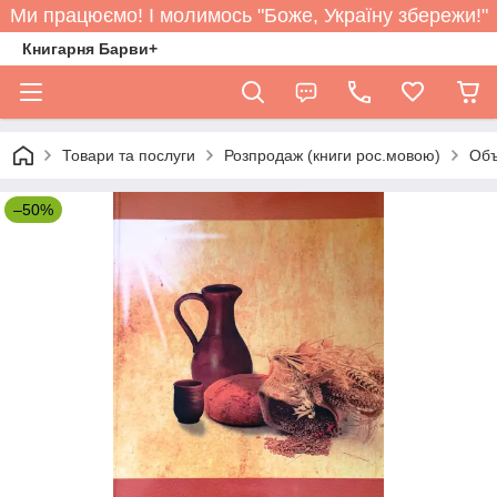
Ми працюємо! І молимось "Боже, Україну збережи!"
Книгарня Барви+
Товари та послуги
Розпродаж (книги рос.мовою)
Объ
–50%