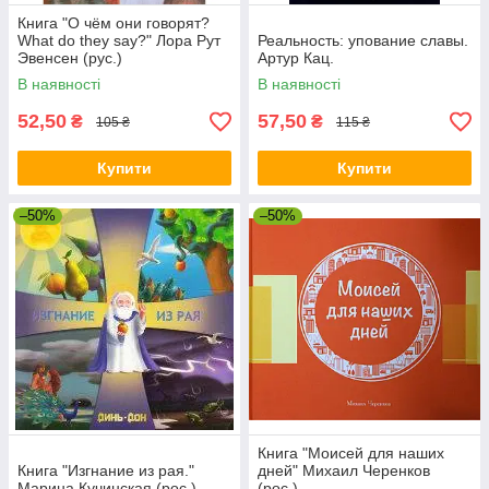
Книга "О чём они говорят?
What do they say?" Лора Рут
Реальность: упование славы.
Эвенсен (рус.)
Артур Кац.
В наявності
В наявності
52,50
57,50
₴
₴
105 ₴
115 ₴
Купити
Купити
–50%
–50%
Книга "Моисей для наших
Книга "Изгнание из рая."
дней" Михаил Черенков
Марина Кучинская (рос.)
(рос.)