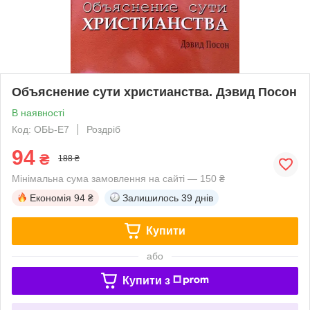
Объяснение сути христианства. Дэвид Посон
В наявності
Код: ОБЬ-Е7
Роздріб
94
₴
188 ₴
Мінімальна сума замовлення на сайті — 150 ₴
Економія
94 ₴
Залишилось
39 днів
Купити
або
Купити з