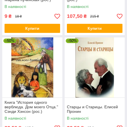
В наявності
В наявності
9
107,50
₴
₴
18 ₴
215 ₴
Купити
Купити
–50%
–50%
Книга "История одного
верблюда. Дом моего Отца."
Старцы и Старицы. Елисей
Сэнди Хэнсон (рос.)
Пронин
В наявності
В наявності