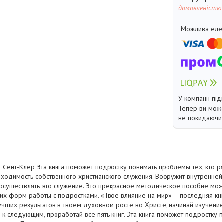
домовленістю
У компанії під
Тепер ви може
не покидаючи 
 Сент-Клер Эта книга поможет подростку понимать проблемы тех, кто ря
ходимость собственного христианского служения. Вооружит внутренней
осуществлять это служение. Это прекрасное методическое пособие мож
их форм работы с подростками. «Твое влияние на мир» – последняя кни
учших результатов в твоем духовном росте во Христе, начинай изучение 
к следующим, проработай все пять книг. Эта книга поможет подростку 