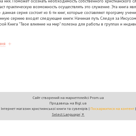
 на них. Поможет осознать необходимость собственного христианского с
ст практическую возможность осуществлять это служение. Эта книга явл
 - данная серия состоит из 6-ти книг, которые составляют програму учен
данную сериию входят следующие книги: Начиная путь Следуя за Иисусо
ой Книга "Твое влияние на мир" полезна для работы в группах и индив
ння
Сайт створений на маркетплейсі
Prom.ua
Продавець на Bigl.ua
Книжковий дім «Барви+» — Інтернет магазин християнської книги та сувенірів |
Поскаржитися на контент
Select Language
▼