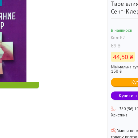
Твое влия
Сент-Кле
В наявності
Код:
В2
89 ₴
44,50 ₴
Мінімальна су
150 ₴
Ку
Купити з
+380 (96) 1
Христина
товару протя