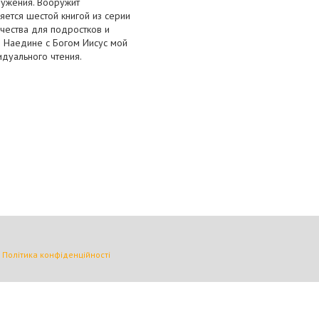
лужения. Вооружит
яется шестой книгой из серии
ичества для подростков и
м Наедине с Богом Иисус мой
идуального чтения.
|
Політика конфіденційності