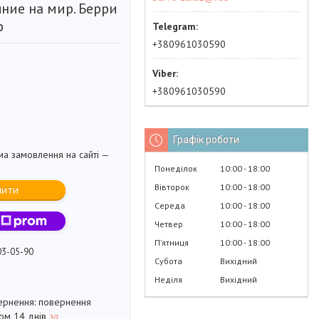
ние на мир. Берри
р
+380961030590
+380961030590
Графік роботи
ма замовлення на сайті —
Понеділок
10:00
18:00
Вівторок
10:00
18:00
пити
Середа
10:00
18:00
Четвер
10:00
18:00
Пʼятниця
10:00
18:00
03-05-90
Субота
Вихідний
Неділя
Вихідний
повернення
гом 14 днів
за