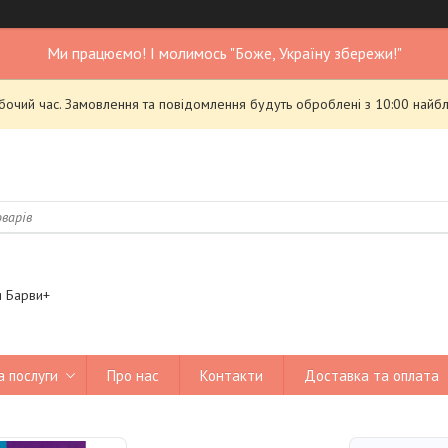
Ми працюємо! І молимось "Боже, Україну збережи!"
обочий час. Замовлення та повідомлення будуть оброблені з 10:00 найбл
я Барви+
а послуги
Про нас
Контакти
Доставка та оплата