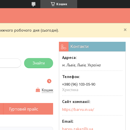
Кошик
ижчого робочого дня (сьогодні).
Контакти
Знайти
м. Львів, Львів, Україна
+380 (96) 103-05-90
Христина
Кошик
Гуртовий прайс
https://barvu.in.ua/
barvu-zakaz@i.ua