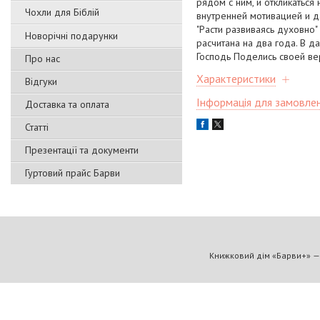
рядом с ним, и откликаться
Чохли для Біблій
внутренней мотивацией и да
"Расти развиваясь духовно"
Новорічні подарунки
расчитана на два года. В 
Господь Поделись своей вер
Про нас
Характеристики
Відгуки
Інформація для замовле
Доставка та оплата
Статті
Презентації та документи
Гуртовий прайс Барви