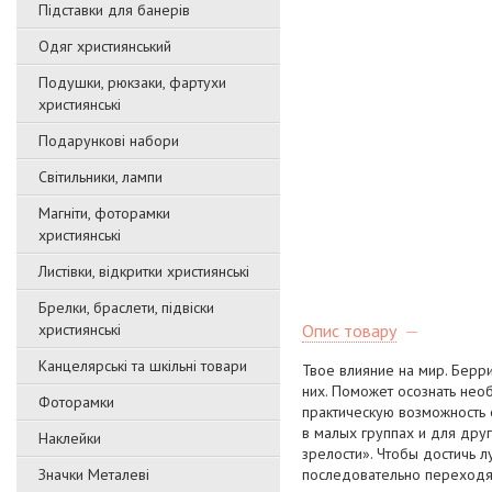
Підставки для банерів
Одяг християнський
Подушки, рюкзаки, фартухи
християнські
Подарункові набори
Світильники, лампи
Магніти, фоторамки
християнські
Листівки, відкритки християнські
Брелки, браслети, підвіски
християнські
Опис товару
Канцелярські та шкільні товари
Твое влияние на мир. Берри
них. Поможет осознать необ
Фоторамки
практическую возможность 
в малых группах и для друг
Наклейки
зрелости». Чтобы достичь л
Значки Металеві
последовательно переходя 