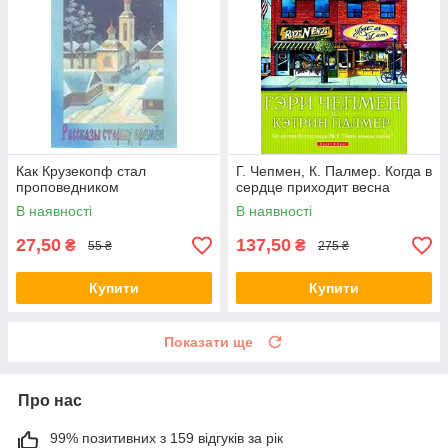
Как Крузекопф стал
Г. Чепмен, К. Палмер. Когда в
проповедником
сердце приходит весна
В наявності
В наявності
27,50
137,50
₴
₴
55 ₴
275 ₴
Купити
Купити
Показати ще
Про нас
99% позитивних з 159 відгуків за рік