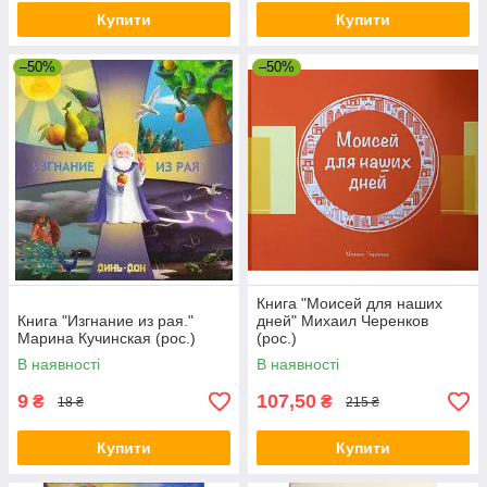
Купити
Купити
–50%
–50%
Книга "Моисей для наших
Книга "Изгнание из рая."
дней" Михаил Черенков
Марина Кучинская (рос.)
(рос.)
В наявності
В наявності
9
107,50
₴
₴
18 ₴
215 ₴
Купити
Купити