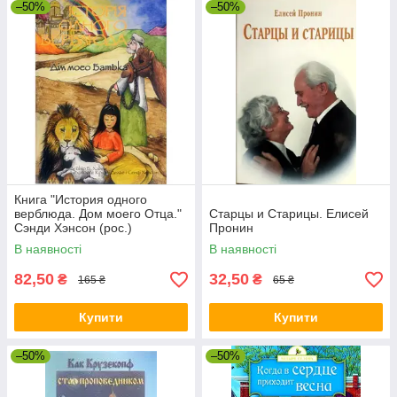
–50%
–50%
Книга "История одного
верблюда. Дом моего Отца."
Старцы и Старицы. Елисей
Сэнди Хэнсон (рос.)
Пронин
В наявності
В наявності
82,50
32,50
₴
₴
165 ₴
65 ₴
Купити
Купити
–50%
–50%