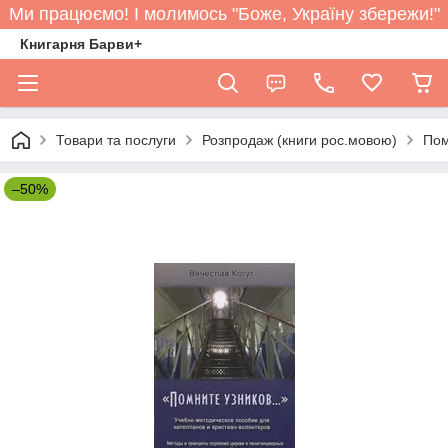
Ми працюємо! І молимось "Боже, Україну збережи!"
Книгарня Барви+
Товари та послуги
Розпродаж (книги рос.мовою)
Пом
–50%