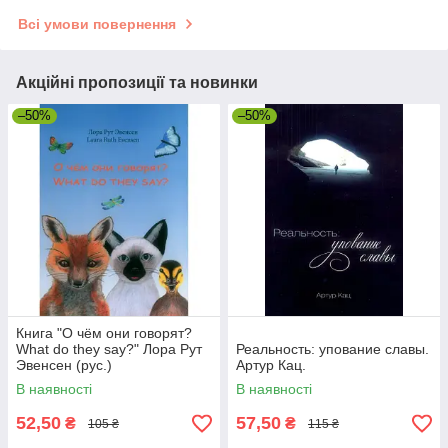
Всі умови повернення
Акційні пропозиції та новинки
–50%
–50%
Книга "О чём они говорят?
What do they say?" Лора Рут
Реальность: упование славы.
Эвенсен (рус.)
Артур Кац.
В наявності
В наявності
52,50
57,50
₴
₴
105 ₴
115 ₴