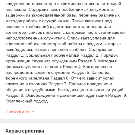
следственного изолятора и криминально-исполнительной
инспекции. Содержит пакет необходимых документов,
выдержки из законодательной базы, перечень различных
методов работы с осуждёнными. Также включает ряд
основных требований к деятельности капеллана или
волонтёра, список проблем, с которыми часто сталкиваются
неподготовленные служители. Описывает условия для
эффективной душепасторской работы с людьми, которые
освободились из мест лишения свободы. Содержание:
Раздел 1. Социальная проблематика Раздел 2. Порядок
организации служения осуждённым Раздел 3. Методы и
формы служения в тюрьмах Раздел 4. Как правильно
распределить время в служении Раздел 5. Качества
тюремного капеллана Раздел 6. От чего зависит успех
служения в колониях Раздел 7. Правила поведения и
общения с осуждёнными. Выход из щепетильных ситуаций
Раздел 8. Освобождение и дальнейшая адаптация Раздел 9.
Комплексный подход
Приховати
Характеристики