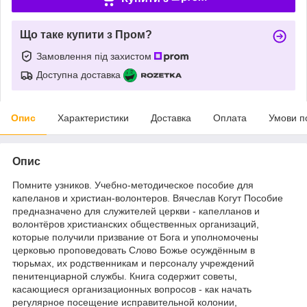
Що таке купити з Пром?
Замовлення під захистом
Доступна доставка
Опис
Характеристики
Доставка
Оплата
Умови п
Опис
Помните узников. Учебно-методическое пособие для
капеланов и христиан-волонтеров. Вячеслав Когут Пособие
предназначено для служителей церкви - капелланов и
волонтёров христианских общественных организаций,
которые получили призвание от Бога и уполномочены
церковью проповедовать Слово Божье осуждённым в
тюрьмах, их родственникам и персоналу учреждений
пенитенциарной службы. Книга содержит советы,
касающиеся организационных вопросов - как начать
регулярное посещение исправительной колонии,