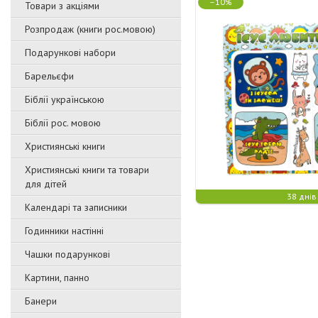
–10%
Товари з акціями
Розпродаж (книги рос.мовою)
Подарункові набори
Барельєфи
Біблії українською
Біблії рос. мовою
Християнські книги
Християнські книги та товари
для дітей
38 днів
Календарі та записники
Годинники настінні
Чашки подарункові
Картини, панно
Банери