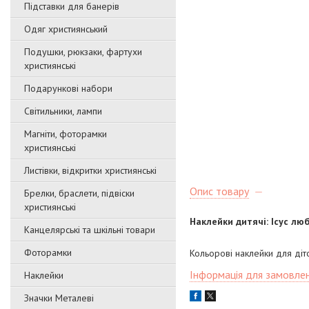
Підставки для банерів
Одяг християнський
Подушки, рюкзаки, фартухи
християнські
Подарункові набори
Світильники, лампи
Магніти, фоторамки
християнські
Листівки, відкритки християнські
Опис товару
Брелки, браслети, підвіски
християнські
Наклейки дитячі: Ісус лю
Канцелярські та шкільні товари
Фоторамки
Кольорові наклейки для діт
Інформація для замовле
Наклейки
Значки Металеві