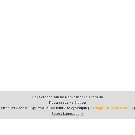
Сайт створений на маркетплейсі
Prom.ua
Продавець на Bigl.ua
Книжковий дім «Барви+» — Інтернет магазин християнської книги та сувенірів |
Поскаржитися на контент
Select Language
▼