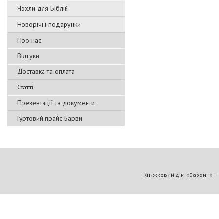
Чохли для Біблій
Новорічні подарунки
Про нас
Відгуки
Доставка та оплата
Статті
Презентації та документи
Гуртовий прайс Барви