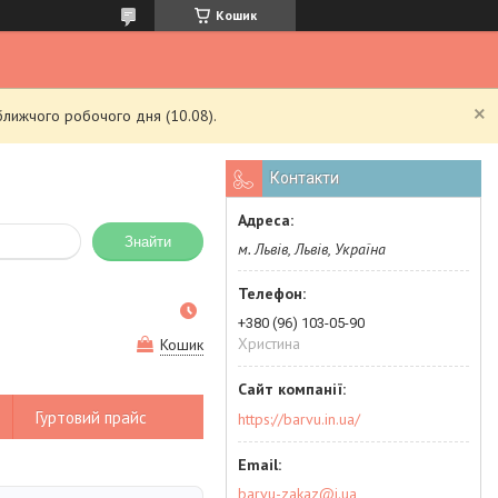
Кошик
ближчого робочого дня (10.08).
Контакти
Знайти
м. Львів, Львів, Україна
+380 (96) 103-05-90
Христина
Кошик
Гуртовий прайс
https://barvu.in.ua/
barvu-zakaz@i.ua