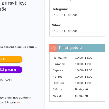
дитячі: Ісус
ебе
+380961030590
+380961030590
ма замовлення на сайті —
Графік роботи
Понеділок
10:00
18:00
пити
Вівторок
10:00
18:00
Середа
10:00
18:00
Четвер
10:00
18:00
03-05-90
Пʼятниця
10:00
18:00
Субота
Вихідний
Неділя
Вихідний
повернення
гом 14 днів
за