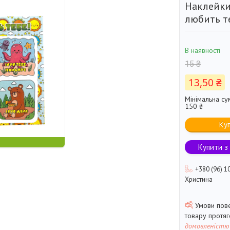
Наклейки 
любить т
В наявності
15 ₴
13,50 ₴
Мінімальна су
150 ₴
Ку
Купити з
+380 (96) 1
Христина
товару протя
домовленістю