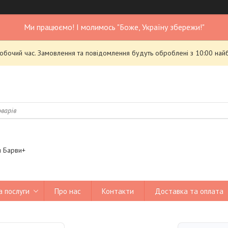
Ми працюємо! І молимось "Боже, Україну збережи!"
робочий час. Замовлення та повідомлення будуть оброблені з 10:00 най
я Барви+
а послуги
Про нас
Контакти
Доставка та оплата