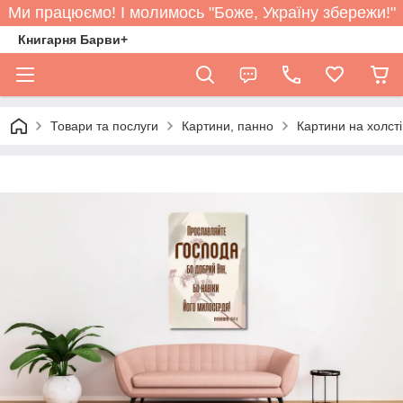
Ми працюємо! І молимось "Боже, Україну збережи!"
Книгарня Барви+
Товари та послуги
Картини, панно
Картини на холст