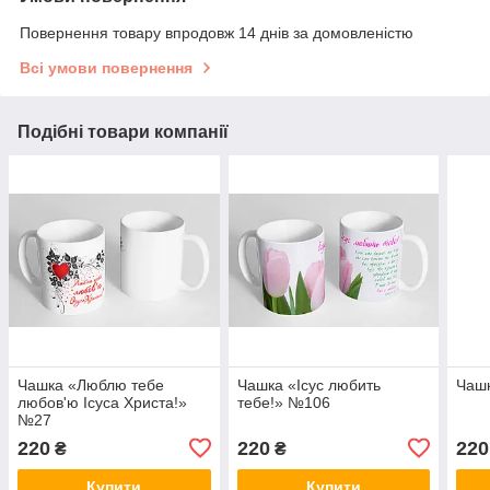
Повернення товару впродовж 14 днів за домовленістю
Всі умови повернення
Подібні товари компанії
Чашка «Люблю тебе
Чашка «Ісус любить
Чашк
любов'ю Ісуса Христа!»
тебе!» №106
№27
220
220
220
₴
₴
Купити
Купити