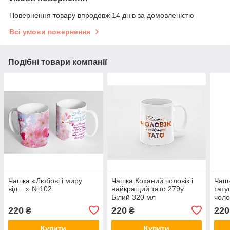
Повернення товару впродовж 14 днів за домовленістю
Всі умови повернення
Подібні товари компанії
Чашка «Любові і миру
Чашка Коханий чоловік і
Чаш
від....» №102
найкращий тато 279у
тату
Білий 320 мл
чоло
мл
220
220
220
₴
₴
Купити
Купити