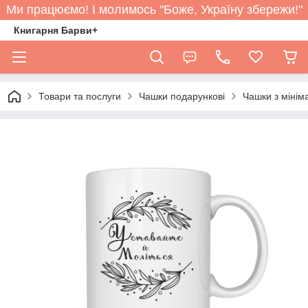
Ми працюємо! І молимось "Боже, Україну збережи!"
Книгарня Барви+
Товари та послуги
Чашки подарункові
Чашки з мінім