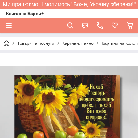
Ми працюємо! І молимось "Боже, Україну збережи!"
Книгарня Барви+
Товари та послуги
Картини, панно
Картини на холст