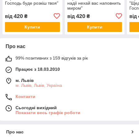
Господь буде розкіш твоя"
надії нехай вас наповнить
"Щед
миром"
Госп
і мн
420
420
від
₴
від
₴
від
Купити
Купити
Про нас
99% позитивних з 159 відгуків за рік
Працює з 18.03.2010
м. Львів
м. Львів, Львів, Україна
Контакти
Сьогодні вихідний
Показати весь графік роботи
Про нас