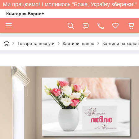
Ми працюємо! І молимось "Боже, Україну збережи!"
Книгарня Барви+
Товари та послуги
Картини, панно
Картини на холст