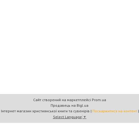
Сайт створений на маркетплейсі
Prom.ua
Продавець на Bigl.ua
Книжковий дім «Барви+» — Інтернет магазин християнської книги та сувенірів |
Поскаржитися на контент
Select Language
▼