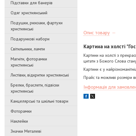
Підставки для банерів
Одяг християнський
Подушки, рюкзаки, фартухи
християнські
Опис товару
Подарункові набори
Картина на холсті "Гос
Світильники, лампи
Картини на холсті з прекра
Магніти, фоторамки
цитати з Божого Слова ста
християнські
Картини є у найрізноманітн
Листівки, відкритки християнські
Прайс та можливі розміри в
Брелки, браслети, підвіски
Інформація для замовле
християнські
Канцелярські та шкільні товари
Фоторамки
Наклейки
Значки Металеві