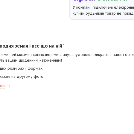
У компанії підключені електронн
купити будь-який товар не покид
подня земля і все що на ній"
сними пейзажами і композиціями стануть чудовою прикрасою вашої оселі.
нуть вашим щоденним натхненням!
іших розмірах і формах.
казані на другому фото.
ння