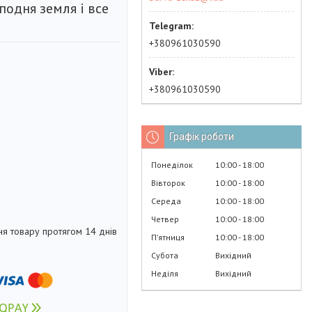
подня земля і все
+380961030590
+380961030590
Графік роботи
Понеділок
10:00
18:00
Вівторок
10:00
18:00
Середа
10:00
18:00
Четвер
10:00
18:00
я товару протягом 14 днів
Пʼятниця
10:00
18:00
Субота
Вихідний
Неділя
Вихідний