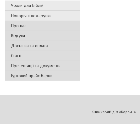
Чохли для Біблій
Новорічні подарунки
Про нас
Відгуки
Доставка та оплата
Статті
Презентації та документи
Гуртовий прайс Барви