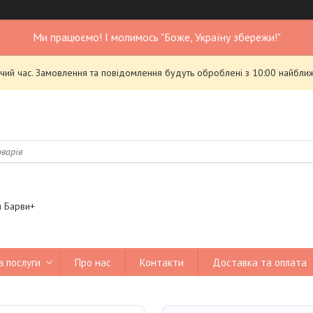
Ми працюємо! І молимось "Боже, Україну збережи!"
чий час. Замовлення та повідомлення будуть оброблені з 10:00 найближ
я Барви+
а послуги
Про нас
Контакти
Доставка та оплата