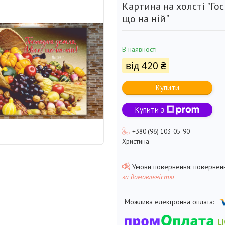
Картина на холсті "Гос
що на ній"
В наявності
від
420 ₴
Купити
Купити з
+380 (96) 103-05-90
Христина
поверненн
за домовленістю