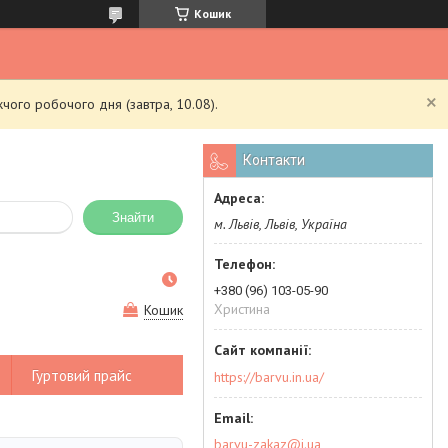
Кошик
чого робочого дня (завтра, 10.08).
Контакти
Знайти
м. Львів, Львів, Україна
+380 (96) 103-05-90
Христина
Кошик
Гуртовий прайс
https://barvu.in.ua/
barvu-zakaz@i.ua