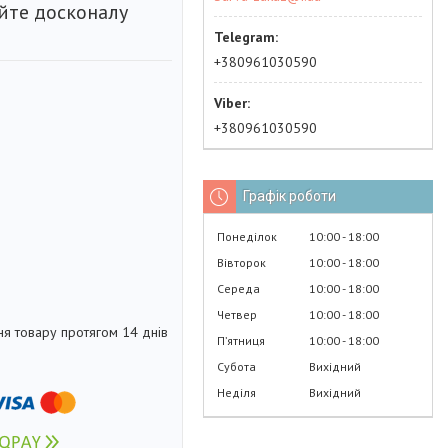
айте досконалу
+380961030590
+380961030590
Графік роботи
Понеділок
10:00
18:00
Вівторок
10:00
18:00
Середа
10:00
18:00
Четвер
10:00
18:00
я товару протягом 14 днів
Пʼятниця
10:00
18:00
Субота
Вихідний
Неділя
Вихідний