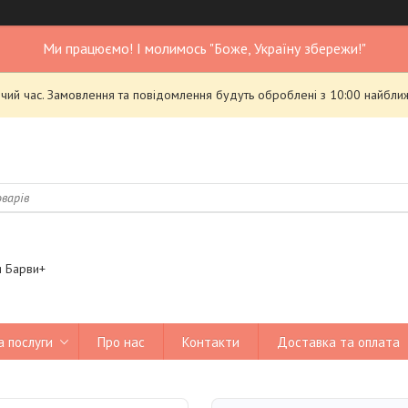
Ми працюємо! І молимось "Боже, Україну збережи!"
чий час. Замовлення та повідомлення будуть оброблені з 10:00 найближ
я Барви+
а послуги
Про нас
Контакти
Доставка та оплата