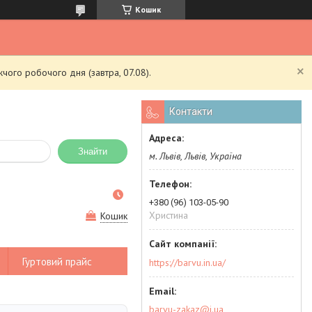
Кошик
чого робочого дня (завтра, 07.08).
Контакти
Знайти
м. Львів, Львів, Україна
+380 (96) 103-05-90
Христина
Кошик
Гуртовий прайс
https://barvu.in.ua/
barvu-zakaz@i.ua