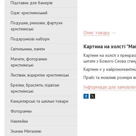
Підставки для банерів
Одяг християнський
Подушки, рюкзаки, фартухи
християнські
Опис товару
Подарункові набори
Картина на холсті "Ма
Світильники, лампи
Картини на холсті з прекра
Магніти, фоторамки
цитати з Божого Слова ста
християнські
Картини є у найрізноманітн
Листівки, відкритки християнські
Прайс та можливі розміри в
Брелки, браслети, підвіски
Інформація для замовле
християнські
Канцелярські та шкільні товари
Фоторамки
Наклейки
Значки Металеві