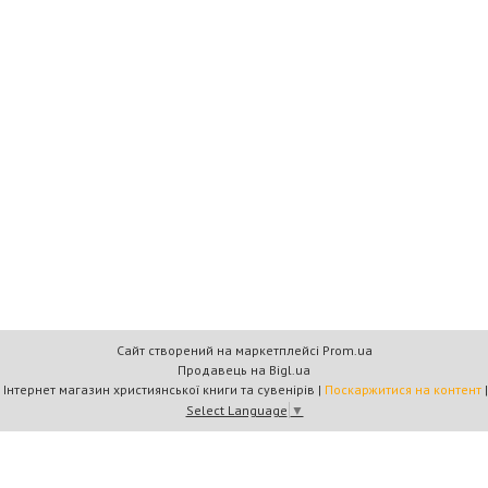
Сайт створений на маркетплейсі
Prom.ua
Продавець на Bigl.ua
Книжковий дім «Барви+» — Інтернет магазин християнської книги та сувенірів |
Поскаржитися на контент
Select Language
▼