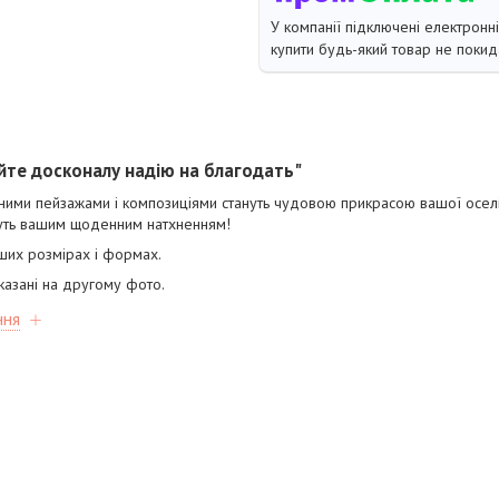
У компанії підключені електронн
купити будь-який товар не покид
йте досконалу надію на благодать"
сними пейзажами і композиціями стануть чудовою прикрасою вашої оселі.
нуть вашим щоденним натхненням!
іших розмірах і формах.
казані на другому фото.
ння