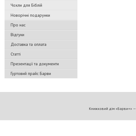
Чохли для Біблій
Новорічні подарунки
Про нас
Відгуки
Доставка та оплата
Статті
Презентації та документи
Гуртовий прайс Барви