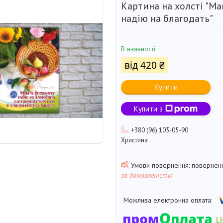
Картина на холсті "М
надію на благодать"
В наявності
від
420 ₴
Купити
Купити з
+380 (96) 103-05-90
Христина
поверненн
за домовленістю