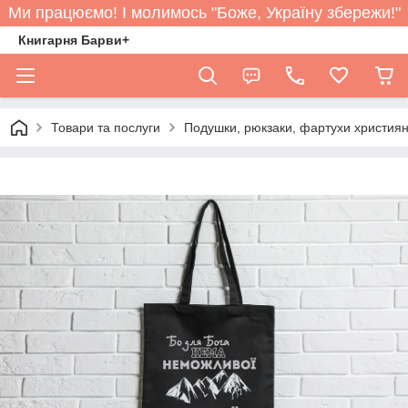
Ми працюємо! І молимось "Боже, Україну збережи!"
Книгарня Барви+
Товари та послуги
Подушки, рюкзаки, фартухи християн