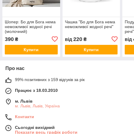
Шопер: Бо для Бога нема
Чашка "Бо для Бога нема
Поду
неможливої жодної речі
неможливої жодної речі"
нема
(молочний)
речі
390
220
₴
від
₴
від
Купити
Купити
Про нас
99% позитивних з 159 відгуків за рік
Працює з 18.03.2010
м. Львів
м. Львів, Львів, Україна
Контакти
Сьогодні вихідний
Показати весь графік роботи