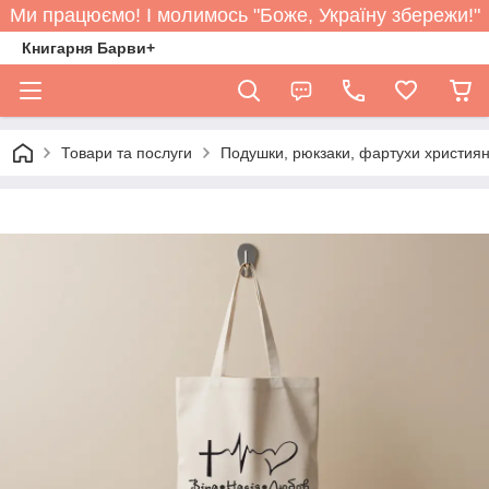
Ми працюємо! І молимось "Боже, Україну збережи!"
Книгарня Барви+
Товари та послуги
Подушки, рюкзаки, фартухи християн