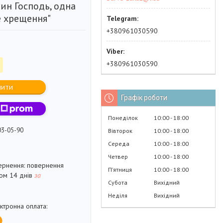
ин Господь, одна
е хрещення"
+380961030590
+380961030590
пити
Графік роботи
Понеділок
10:00
18:00
03-05-90
Вівторок
10:00
18:00
Середа
10:00
18:00
Четвер
10:00
18:00
повернення
Пʼятниця
10:00
18:00
гом 14 днів
за
Субота
Вихідний
Неділя
Вихідний