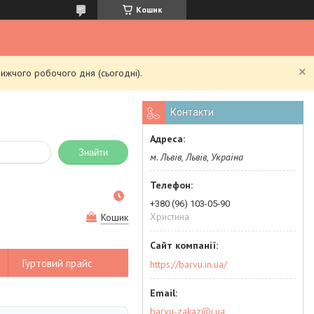
Кошик
ижчого робочого дня (сьогодні).
Контакти
Знайти
м. Львів, Львів, Україна
+380 (96) 103-05-90
Христина
Кошик
Гуртовий прайс
https://barvu.in.ua/
barvu-zakaz@i.ua