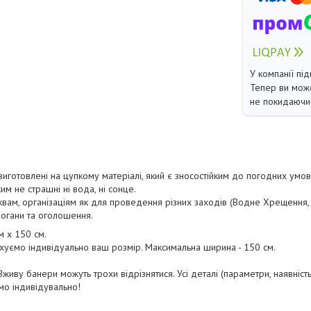
У компанії під
Тепер ви може
не покидаючи 
 виготовлені на цупкому матеріалі, який є зносостійким до погодних умо
м не страшні ні вода, ні сонце.
м, організаціям як для проведення різних заходів (Водне Хрещення, єв
 слогани та оголошення.
м х 150 см.
ахуємо індивідуально ваш розмір. Максимальна ширина - 150 см.
живу банери можуть трохи відрізнятися. Усі деталі (параметри, наявність 
мо індивідувально!