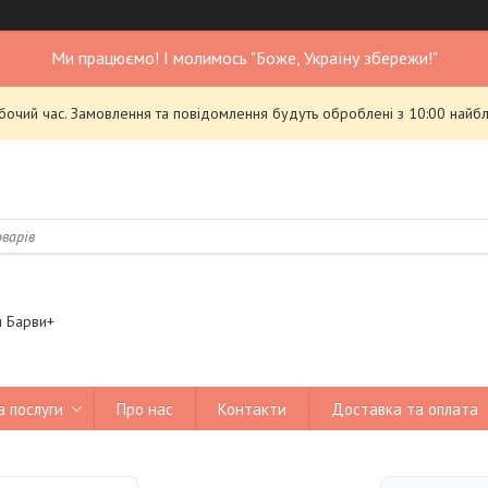
Ми працюємо! І молимось "Боже, Україну збережи!"
обочий час. Замовлення та повідомлення будуть оброблені з 10:00 найбл
я Барви+
а послуги
Про нас
Контакти
Доставка та оплата