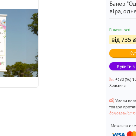
Банер "Од
віра, одн
В наявності
від
735 ₴
Ку
Купити з
+380 (96) 1
Христина
товару протя
домовленістю