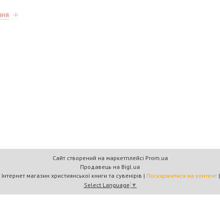
ння
Сайт створений на маркетплейсі
Prom.ua
Продавець на Bigl.ua
Книжковий дім «Барви+» — Інтернет магазин християнської книги та сувенірів |
Поскаржитися на контент
Select Language
▼