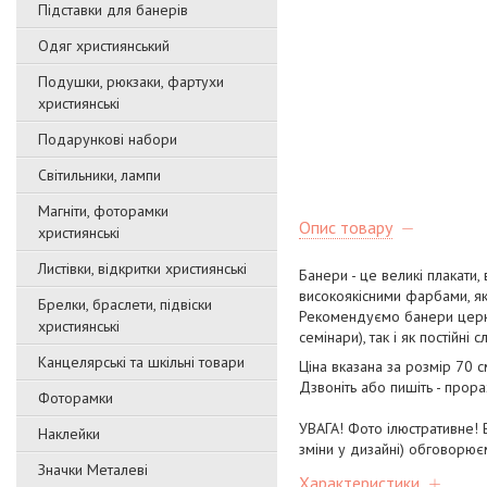
Підставки для банерів
Одяг християнський
Подушки, рюкзаки, фартухи
християнські
Подарункові набори
Світильники, лампи
Магніти, фоторамки
Опис товару
християнські
Листівки, відкритки християнські
Банери - це великі плакати,
високоякісними фарбами, яки
Брелки, браслети, підвіски
Рекомендуємо банери церква
християнські
семінари), так і як постійні
Канцелярські та шкільні товари
Ціна вказана за розмір 70 с
Дзвоніть або пишіть - прор
Фоторамки
УВАГА! Фото ілюстративне! В
Наклейки
зміни у дизайні) обговорює
Значки Металеві
Характеристики