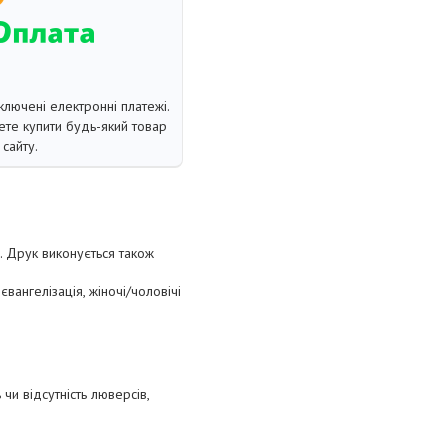
ключені електронні платежі.
те купити будь-який товар
сайту.
в. Друк виконується також
ангелізація, жіночі/чоловічі
чи відсутність люверсів,