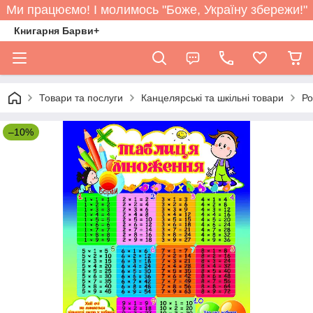
Ми працюємо! І молимось "Боже, Україну збережи!"
Книгарня Барви+
Товари та послуги
Канцелярські та шкільні товари
Ро
–10%