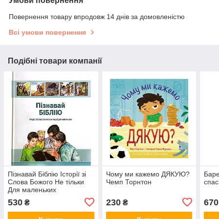
Умови повернення
Повернення товару впродовж 14 днів за домовленістю
Всі умови повернення
Подібні товари компанії
Пізнавай Біблію Історії зі
Чому ми кажемо ДЯКУЮ?
Баре
Слова Божого Не тільки
Чемп Торнтон
спас
Для маленьких
530
230
670
₴
₴