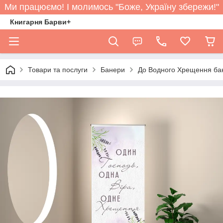
Ми працюємо! І молимось "Боже, Україну збережи!"
Книгарня Барви+
Товари та послуги
Банери
До Водного Хрещення ба