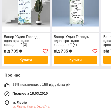
Банер "Один Господь,
Банер "Один Господь,
Бане
одна віра, одне
одна віра, одне
одна
хрещення" (3)
хрещення" (4)
хре
735
735
від
₴
від
₴
від
Купити
Купити
Про нас
99% позитивних з 159 відгуків за рік
Працює з 18.03.2010
м. Львів
м. Львів, Львів, Україна