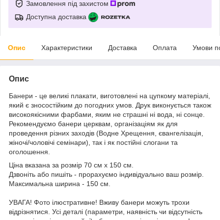
Замовлення під захистом
Доступна доставка
Опис
Характеристики
Доставка
Оплата
Умови п
Опис
Банери - це великі плакати, виготовлені на цупкому матеріалі,
який є зносостійким до погодних умов. Друк виконується також
високоякісними фарбами, яким не страшні ні вода, ні сонце.
Рекомендуємо банери церквам, організаціям як для
проведення різних заходів (Водне Хрещення, євангелізація,
жіночі/чоловічі семінари), так і як постійні слогани та
оголошення.
Ціна вказана за розмір 70 см х 150 см.
Дзвоніть або пишіть - прорахуємо індивідуально ваш розмір.
Максимальна ширина - 150 см.
УВАГА! Фото ілюстративне! Вживу банери можуть трохи
відрізнятися. Усі деталі (параметри, наявність чи відсутність