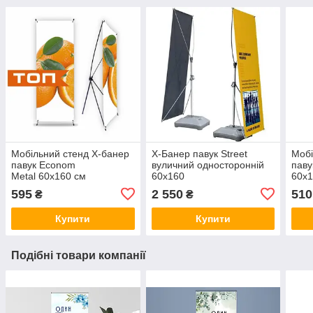
Мобільний стенд X-банер
X-Банер павук Street
Мобі
павук Econom
вуличний односторонній
паву
Metal 60x160 см
60х160
60x1
595
2 550
510
₴
₴
Купити
Купити
Подібні товари компанії