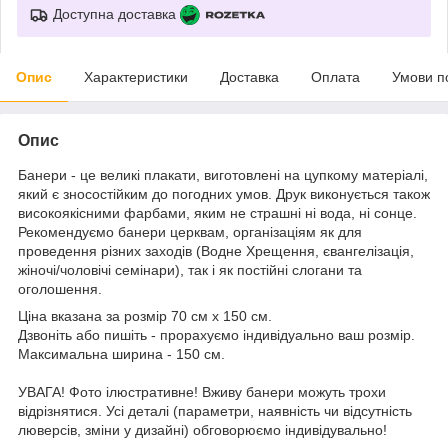
Доступна доставка
Опис
Характеристики
Доставка
Оплата
Умови п
Опис
Банери - це великі плакати, виготовлені на цупкому матеріалі,
який є зносостійким до погодних умов. Друк виконується також
високоякісними фарбами, яким не страшні ні вода, ні сонце.
Рекомендуємо банери церквам, організаціям як для
проведення різних заходів (Водне Хрещення, євангелізація,
жіночі/чоловічі семінари), так і як постійні слогани та
оголошення.
Ціна вказана за розмір 70 см х 150 см.
Дзвоніть або пишіть - прорахуємо індивідуально ваш розмір.
Максимальна ширина - 150 см.
УВАГА! Фото ілюстративне! Вживу банери можуть трохи
відрізнятися. Усі деталі (параметри, наявність чи відсутність
люверсів, зміни у дизайні) обговорюємо індивідувально!