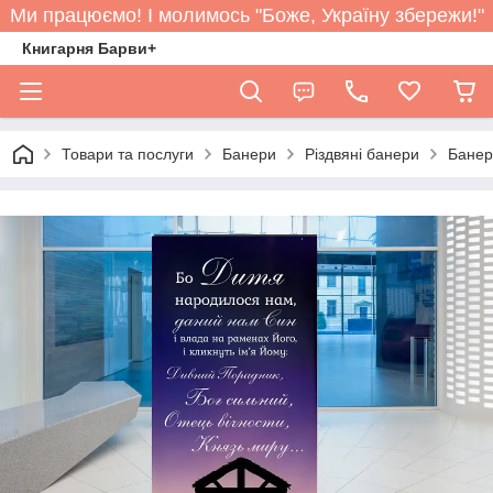
Ми працюємо! І молимось "Боже, Україну збережи!"
Книгарня Барви+
Товари та послуги
Банери
Різдвяні банери
Банер