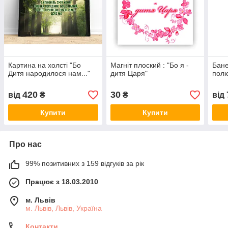
Картина на холсті "Бо
Магніт плоский : "Бо я -
Бане
Дитя народилося нам..."
дитя Царя"
полю
420
30
від
₴
₴
від
Купити
Купити
Про нас
99% позитивних з 159 відгуків за рік
Працює з 18.03.2010
м. Львів
м. Львів, Львів, Україна
Контакти