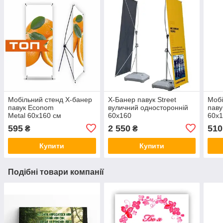
Мобільний стенд X-банер
X-Банер павук Street
Мобі
павук Econom
вуличний односторонній
паву
Metal 60x160 см
60х160
60x1
595
2 550
510
₴
₴
Купити
Купити
Подібні товари компанії