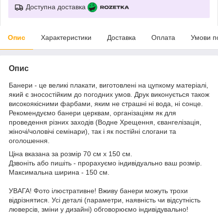
Доступна доставка
Опис
Характеристики
Доставка
Оплата
Умови п
Опис
Банери - це великі плакати, виготовлені на цупкому матеріалі,
який є зносостійким до погодних умов. Друк виконується також
високоякісними фарбами, яким не страшні ні вода, ні сонце.
Рекомендуємо банери церквам, організаціям як для
проведення різних заходів (Водне Хрещення, євангелізація,
жіночі/чоловічі семінари), так і як постійні слогани та
оголошення.
Ціна вказана за розмір 70 см х 150 см.
Дзвоніть або пишіть - прорахуємо індивідуально ваш розмір.
Максимальна ширина - 150 см.
УВАГА! Фото ілюстративне! Вживу банери можуть трохи
відрізнятися. Усі деталі (параметри, наявність чи відсутність
люверсів, зміни у дизайні) обговорюємо індивідувально!