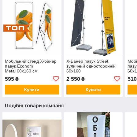
Мобільний стенд X-банер
X-Банер павук Street
Мобі
павук Econom
вуличний односторонній
паву
Metal 60x160 см
60х160
60x1
595
2 550
510
₴
₴
Купити
Купити
Подібні товари компанії