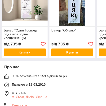
Банер "Один Господь,
Банер "Обіцяю"
Бане
одна віра, одне
одна
хрещення" (5)
хрещ
735
735
від
₴
від
₴
від
Купити
Купити
Про нас
99% позитивних з 159 відгуків за рік
Працює з 18.03.2010
м. Львів
м. Львів, Львів, Україна
Контакти