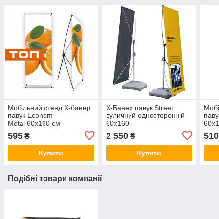
Мобільний стенд X-банер
X-Банер павук Street
Мобі
павук Econom
вуличний односторонній
паву
Metal 60x160 см
60х160
60x1
595
2 550
510
₴
₴
Купити
Купити
Подібні товари компанії