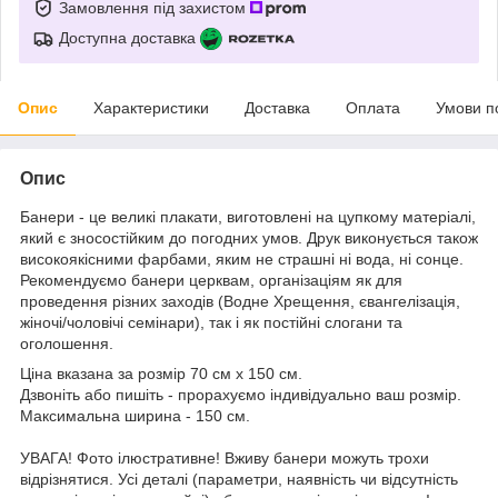
Замовлення під захистом
Доступна доставка
Опис
Характеристики
Доставка
Оплата
Умови п
Опис
Банери - це великі плакати, виготовлені на цупкому матеріалі,
який є зносостійким до погодних умов. Друк виконується також
високоякісними фарбами, яким не страшні ні вода, ні сонце.
Рекомендуємо банери церквам, організаціям як для
проведення різних заходів (Водне Хрещення, євангелізація,
жіночі/чоловічі семінари), так і як постійні слогани та
оголошення.
Ціна вказана за розмір 70 см х 150 см.
Дзвоніть або пишіть - прорахуємо індивідуально ваш розмір.
Максимальна ширина - 150 см.
УВАГА! Фото ілюстративне! Вживу банери можуть трохи
відрізнятися. Усі деталі (параметри, наявність чи відсутність