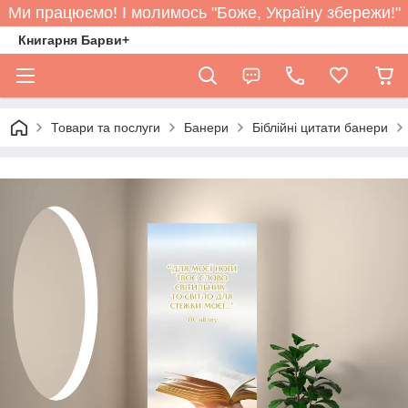
Ми працюємо! І молимось "Боже, Україну збережи!"
Книгарня Барви+
Товари та послуги
Банери
Біблійні цитати банери