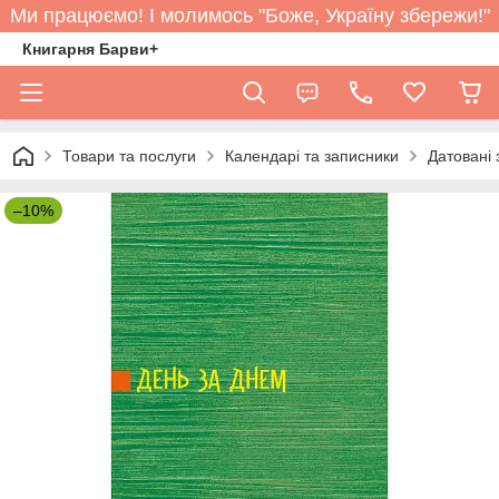
Ми працюємо! І молимось "Боже, Україну збережи!"
Книгарня Барви+
Товари та послуги
Календарі та записники
Датовані 
–10%