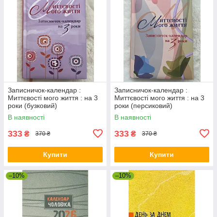
Записничок-календар :
Записничок-календар :
Миттєвості мого життя : на 3
Миттєвості мого життя : на 3
роки (бузковий)
роки (персиковий)
В наявності
В наявності
333
333
₴
₴
370 ₴
370 ₴
Купити
Купити
–10%
–10%