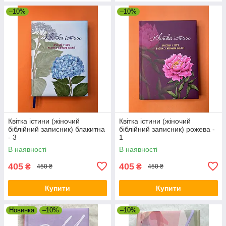
–10%
–10%
Квітка істини (жіночий
Квітка істини (жіночий
біблійний записник) блакитна
біблійний записник) рожева -
- 3
1
В наявності
В наявності
405
405
₴
₴
450 ₴
450 ₴
Купити
Купити
Новинка
–10%
–10%