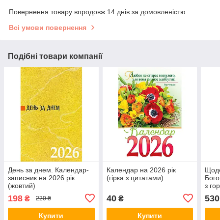
Повернення товару впродовж 14 днів за домовленістю
Всі умови повернення
Подібні товари компанії
День за днем. Календар-
Календар на 2026 рік
Щоде
записник на 2026 рік
(гірка з цитатами)
Бого
(жовтий)
з го
198
40
530
₴
₴
220 ₴
Купити
Купити