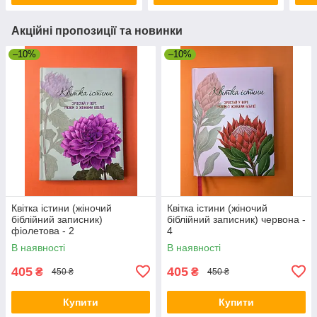
Акційні пропозиції та новинки
–10%
–10%
Квітка істини (жіночий
Квітка істини (жіночий
біблійний записник)
біблійний записник) червона -
фіолетова - 2
4
В наявності
В наявності
405
405
₴
₴
450 ₴
450 ₴
Купити
Купити