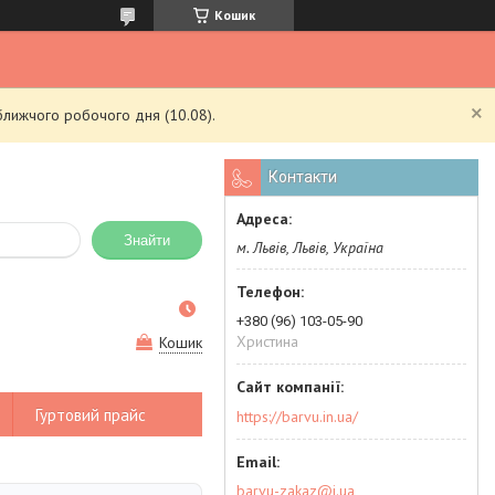
Кошик
ближчого робочого дня (10.08).
Контакти
Знайти
м. Львів, Львів, Україна
+380 (96) 103-05-90
Христина
Кошик
Гуртовий прайс
https://barvu.in.ua/
barvu-zakaz@i.ua