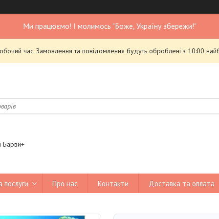
Ми працюємо! І молимось "Боже, Україну збережи!"
робочий час. Замовлення та повідомлення будуть оброблені з 10:00 най
я Барви+
а послуги
Про нас
Контакти
Доставка та оплата