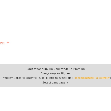
ння
Сайт створений на маркетплейсі
Prom.ua
Продавець на Bigl.ua
Книжковий дім «Барви+» — Інтернет магазин християнської книги та сувенірів |
Поскаржитися на контент
Select Language
▼