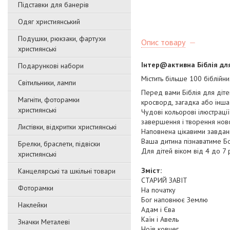
Підставки для банерів
Одяг християнський
Подушки, рюкзаки, фартухи
Опис товару
християнські
Інтер@активна Біблія дл
Подарункові набори
Містить більше 100 біблійни
Світильники, лампи
Перед вами Біблія для дітей
Магніти, фоторамки
кросворд, загадка або інша
християнські
Чудові кольорові ілюстраці
завершення і творення ново
Листівки, відкритки християнські
Наповнена цікавими завдання
Ваша дитина пізнаватиме Бо
Брелки, браслети, підвіски
Для дітей віком від 4 до 7 
християнські
Зміст:
Канцелярські та шкільні товари
СТАРИЙ ЗАВІТ
Фоторамки
На початку
Бог наповнює Землю
Наклейки
Адам і Єва
Каїн і Авель
Значки Металеві
Ноїв ковчег