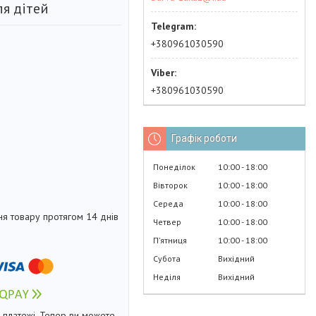
ля дітей
+380961030590
+380961030590
Графік роботи
Понеділок
10:00
18:00
Вівторок
10:00
18:00
Середа
10:00
18:00
я товару протягом 14 днів
Четвер
10:00
18:00
Пʼятниця
10:00
18:00
Субота
Вихідний
Неділя
Вихідний
і платежі. Тепер ви можете