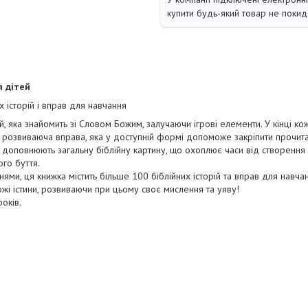
купити будь-який товар не покид
я дітей
х історій і вправ для навчання
, яка знайомить зі Словом Божим, залучаючи ігрові елементи. У кінці кож
 розвиваюча вправа, яка у доступній формі допоможе закріпити прочит
ї доповнюють загальну біблійну картину, що охоплює часи від створення 
го буття.
ми, ця книжка містить більше 100 біблійних історій та вправ для навчан
жі істини, розвиваючи при цьому своє мислення та уяву!
років.