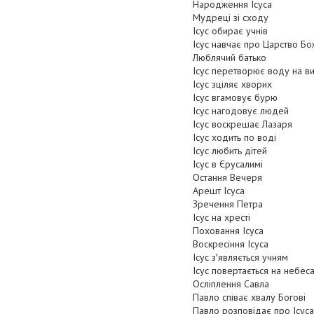
Народження Ісуса
Мудреці зі сходу
Ісус обирає учнів
Ісус навчає про Царство Б
Люблячий батько
Ісус перетворює воду на в
Ісус зціляє хворих
Ісус вгамовує бурю
Ісус нагодовує людей
Ісус воскрешає Лазаря
Ісус ходить по воді
Ісус любить дітей
Ісус в Єрусалимі
Остання Вечеря
Арешт Ісуса
Зречення Петра
Ісус на хресті
Поховання Ісуса
Воскресіння Ісуса
Ісус з′являється учням
Ісус повертається на небес
Осліплення Савла
Павло співає хвалу Богові
Павло розповідає про Ісуса