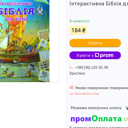
Інтерактивна Біблія д
В наявності
184 ₴
Купити
Купити з
+380 (96) 103-05-90
Христина
поверненн
за домовленістю
У компанії підключені електронн