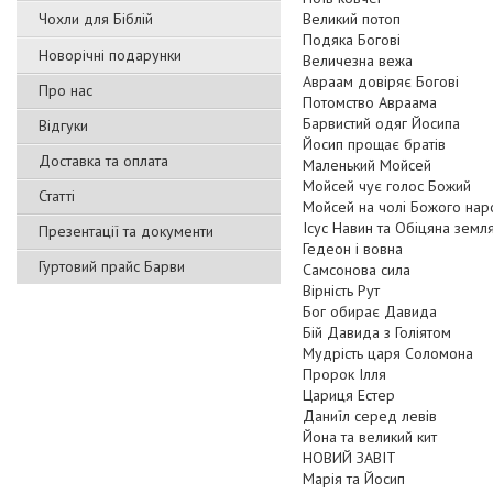
Чохли для Біблій
Великий потоп
Подяка Богові
Новорічні подарунки
Величезна вежа
Авраам довіряє Богові
Про нас
Потомство Авраама
Барвистий одяг Йосипа
Відгуки
Йосип прощає братів
Доставка та оплата
Маленький Мойсей
Мойсей чує голос Божий
Статті
Мойсей на чолі Божого на
Ісус Навин та Обіцяна земл
Презентації та документи
Гедеон і вовна
Гуртовий прайс Барви
Самсонова сила
Вірність Рут
Бог обирає Давида
Бій Давида з Голіятом
Мудрість царя Соломона
Пророк Ілля
Цариця Естер
Даниїл серед левів
Йона та великий кит
НОВИЙ ЗАВІТ
Марія та Йосип