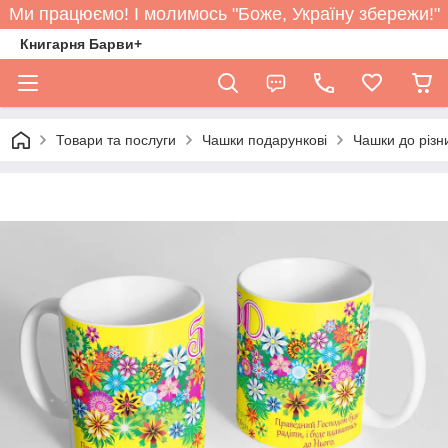
Ми працюємо! І молимось "Боже, Україну збережи!"
Книгарня Барви+
Товари та послуги
Чашки подарункові
Чашки до різн