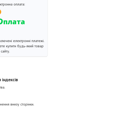
ключені електронні платежі.
те купити будь-який товар
сайту.
 індексів
тва.
нення внизу сторінки.