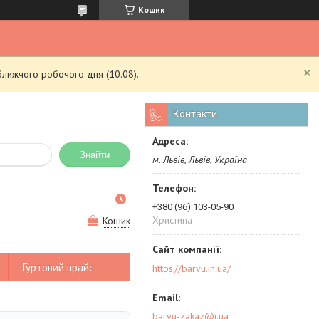
Кошик
ближчого робочого дня (10.08).
Контакти
Знайти
м. Львів, Львів, Україна
+380 (96) 103-05-90
Христина
Кошик
Гуртовий прайс
https://barvu.in.ua/
barvu-zakaz@i.ua