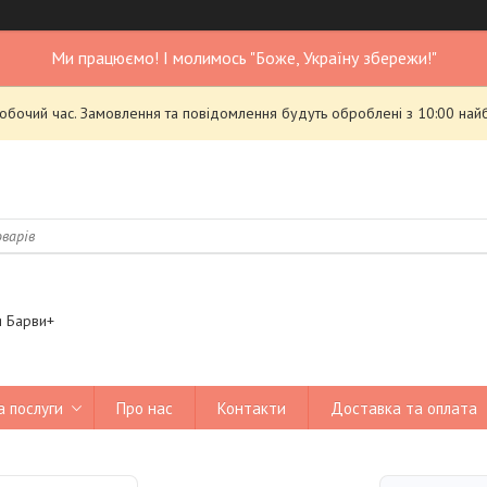
Ми працюємо! І молимось "Боже, Україну збережи!"
робочий час. Замовлення та повідомлення будуть оброблені з 10:00 най
я Барви+
а послуги
Про нас
Контакти
Доставка та оплата