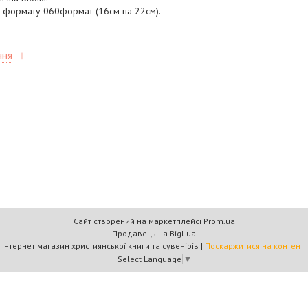
о формату 060формат (16см на 22см).
ння
Сайт створений на маркетплейсі
Prom.ua
Продавець на Bigl.ua
Книжковий дім «Барви+» — Інтернет магазин християнської книги та сувенірів |
Поскаржитися на контент
Select Language
▼