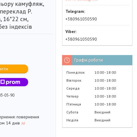
льору камуфляж,
переклад Р.
, 16*22 см,
+380961030590
без індексів
+380961030590
Графік роботи
пити
Понеділок
10:00
18:00
Вівторок
10:00
18:00
Середа
10:00
18:00
03-05-90
Четвер
10:00
18:00
Пʼятниця
10:00
18:00
Субота
Вихідний
повернення
Неділя
Вихідний
гом 14 днів
за