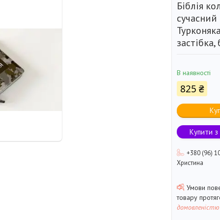
Біблія ко
сучасний 
Турконяка
застібка, 
В наявності
825 ₴
Ку
Купити з
+380 (96) 1
Христина
товару протя
домовленістю