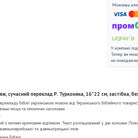
У компанії під
Тепер ви може
не покидаючи 
ж, сучасний переклад Р. Турконяка, 16*22 см, застібка, без
рекладу Біблії українською мовою від Українського Біблійного товарис
льні місця та тематичні заголовки.
.
ий з легким кремовим відтінком. Текст розташований у дві колонки. Пояс
 давньоєврейської та давньогрецької мов.
нічна Біблія.