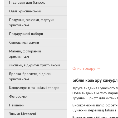
Підставки для банерів
Одяг християнський
Подушки, рюкзаки, фартухи
християнські
Подарункові набори
Світильники, лампи
Магніти, фоторамки
християнські
Листівки, відкритки християнські
Опис товару
Брелки, браслети, підвіски
християнські
Біблія кольору камуфля
Канцелярські та шкільні товари
Друге видання Сучасного пе
Нове видання містить парале
Фоторамки
Зручний шрифт для читання
Наклейки
Високоякісний папір офсетн
Сучасний переклад Біблії з
Значки Металеві
Кількість книг - 66 книг, кано