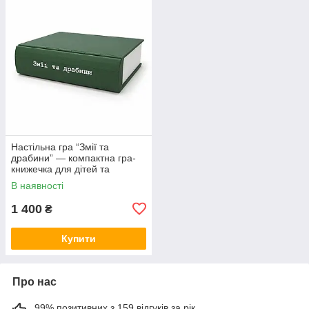
Настільна гра “Змії та
драбини” — компактна гра-
книжечка для дітей та
дорослих 🐍🪜
В наявності
1 400
₴
Купити
Про нас
99% позитивних з 159 відгуків за рік