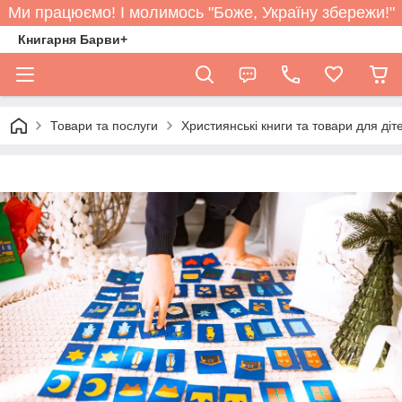
Ми працюємо! І молимось "Боже, Україну збережи!"
Книгарня Барви+
Товари та послуги
Християнські книги та товари для діт