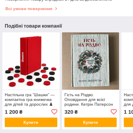
Всі умови повернення
Подібні товари компанії
Настільна гра “Шашки” —
Гість на Різдво.
Наст
компактна гра-книжечка
Оповідання для всієї
комп
для дітей та дорослих ♟️
родини. Кетрін Патерсон
для 
♟️
1 200
320
1 1
₴
₴
Купити
Купити