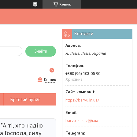
Кошик
Контакти
Знайти
м. Львів, Львів, Україна
+380 (96) 103-05-90
Христина
Кошик
Гуртовий прайс
https://barvu.in.ua/
barvu-zakaz@i.ua
"А ті, хто надію
а Господа, силу