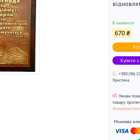
відновля
В наявності
670 ₴
Ку
Купити з
+380 (96) 1
Христина
товару протя
домовленістю