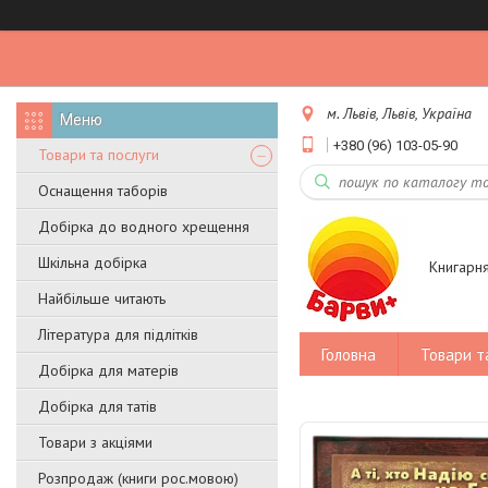
м. Львів, Львів, Україна
+380 (96) 103-05-90
Товари та послуги
Оснащення таборів
Добірка до водного хрещення
Шкільна добірка
Книгарн
Найбільше читають
Література для підлітків
Головна
Товари т
Добірка для матерів
Добірка для татів
Товари з акціями
Розпродаж (книги рос.мовою)