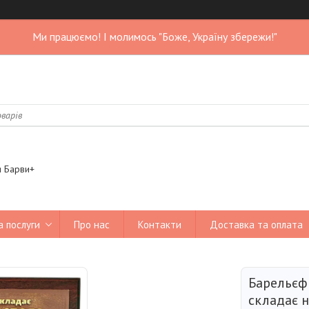
Ми працюємо! І молимось "Боже, Україну збережи!"
я Барви+
а послуги
Про нас
Контакти
Доставка та оплата
Барельєф 
складає н