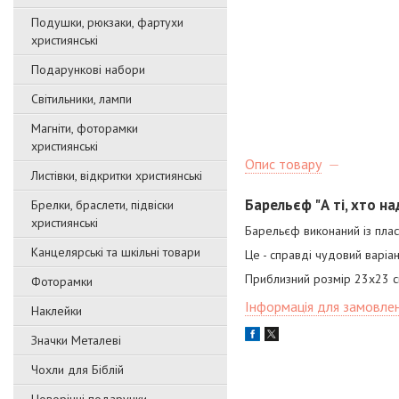
Подушки, рюкзаки, фартухи
християнські
Подарункові набори
Світильники, лампи
Магніти, фоторамки
християнські
Опис товару
Листівки, відкритки християнські
Барельєф "А ті, хто на
Брелки, браслети, підвіски
християнські
Барельєф виконаний із пласт
Канцелярські та шкільні товари
Це - справді чудовий варіа
Приблизний розмір 23х23 
Фоторамки
Інформація для замовле
Наклейки
Значки Металеві
Чохли для Біблій