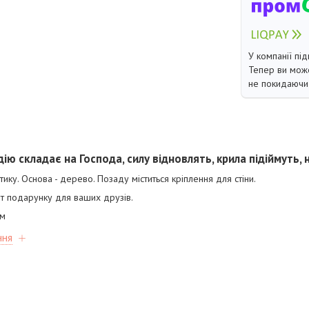
У компанії під
Тепер ви може
не покидаючи 
дію складає на Господа, силу відновлять, крила підіймуть, 
ику. Основа - дерево. Позаду міститься кріплення для стіни.
нт подарунку для ваших друзів.
см
ння