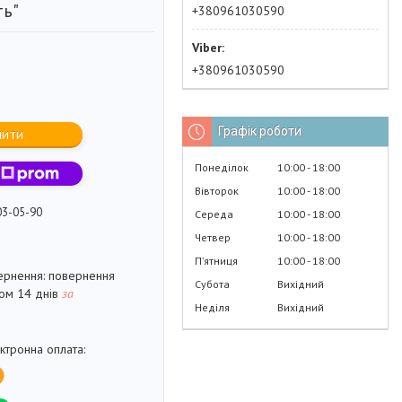
ть"
+380961030590
+380961030590
Графік роботи
пити
Понеділок
10:00
18:00
Вівторок
10:00
18:00
03-05-90
Середа
10:00
18:00
Четвер
10:00
18:00
Пʼятниця
10:00
18:00
повернення
Субота
Вихідний
гом 14 днів
за
Неділя
Вихідний