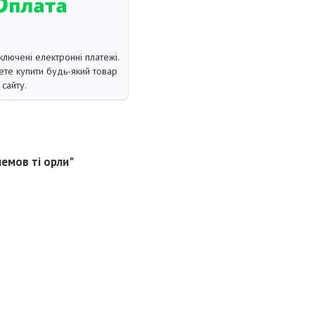
ключені електронні платежі.
те купити будь-який товар
сайту.
немов ті орли"