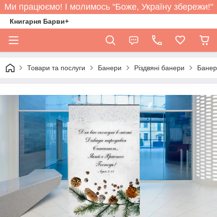
Ми працюємо! І молимось "Боже, Україну збережи!"
Книгарня Барви+
Товари та послуги
Банери
Різдвяні банери
Банер 