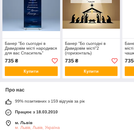
Банер "Бо сьогодні в
Банер "Бо сьогодні в
Бане
Давидовім місті народився
Давидовім місті"2
міст
для вас Спаситель"
(горизонталь)
чашк
735
735
735
₴
₴
Купити
Купити
Про нас
99% позитивних з 159 відгуків за рік
Працює з 18.03.2010
м. Львів
м. Львів, Львів, Україна