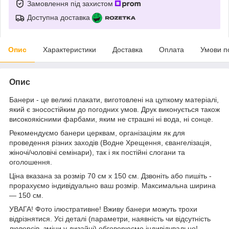
Замовлення під захистом
Доступна доставка
Опис
Характеристики
Доставка
Оплата
Умови п
Опис
Банери - це великі плакати, виготовлені на цупкому матеріалі,
який є зносостійким до погодних умов. Друк виконується також
високоякісними фарбами, яким не страшні ні вода, ні сонце.
Рекомендуємо банери церквам, організаціям як для
проведення різних заходів (Водне Хрещення, євангелізація,
жіночі/чоловічі семінари), так і як постійні слогани та
оголошення.
Ціна вказана за розмір 70 см х 150 см. Дзвоніть або пишіть -
прорахуємо індивідуально ваш розмір. Максимальна ширина
— 150 см.
УВАГА! Фото ілюстративне! Вживу банери можуть трохи
відрізнятися. Усі деталі (параметри, наявність чи відсутність
люверсів, зміни у дизайні) обговорюємо індивідувально!