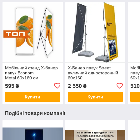
Мобільний стенд X-банер
X-Банер павук Street
Мобі
павук Econom
вуличний односторонній
паву
Metal 60x160 см
60х160
60x1
595
2 550
510
₴
₴
Купити
Купити
Подібні товари компанії