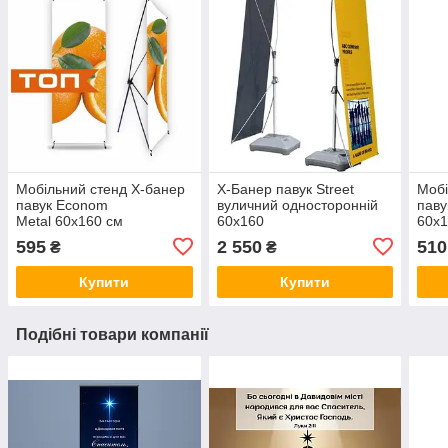
Мобільний стенд X-банер
X-Банер павук Street
Мобі
павук Econom
вуличний односторонній
паву
Metal 60x160 см
60х160
60x1
595
2 550
510
₴
₴
Купити
Купити
Подібні товари компанії