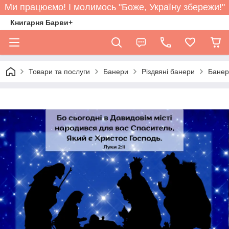
Ми працюємо! І молимось "Боже, Україну збережи!"
Книгарня Барви+
Товари та послуги
Банери
Різдвяні банери
Банер 