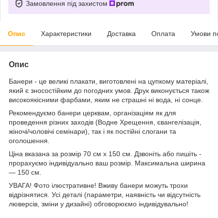
Замовлення під захистом
Опис
Характеристики
Доставка
Оплата
Умови п
Опис
Банери - це великі плакати, виготовлені на цупкому матеріалі,
який є зносостійким до погодних умов. Друк виконується також
високоякісними фарбами, яким не страшні ні вода, ні сонце.
Рекомендуємо банери церквам, організаціям як для
проведення різних заходів (Водне Хрещення, євангелізація,
жіночі/чоловічі семінари), так і як постійні слогани та
оголошення.
Ціна вказана за розмір 70 см х 150 см. Дзвоніть або пишіть -
прорахуємо індивідуально ваш розмір. Максимальна ширина
— 150 см.
УВАГА! Фото ілюстративне! Вживу банери можуть трохи
відрізнятися. Усі деталі (параметри, наявність чи відсутність
люверсів, зміни у дизайні) обговорюємо індивідувально!