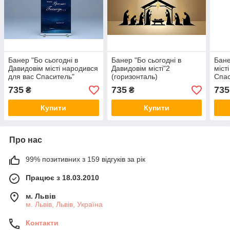
Банер "Бо сьогодні в
Банер "Бо сьогодні в
Бане
Давидовім місті народився
Давидовім місті"2
міст
для вас Спаситель"
(горизонталь)
Спас
735
735
735
₴
₴
Купити
Купити
Про нас
99% позитивних з 159 відгуків за рік
Працює з 18.03.2010
м. Львів
м. Львів, Львів, Україна
Контакти