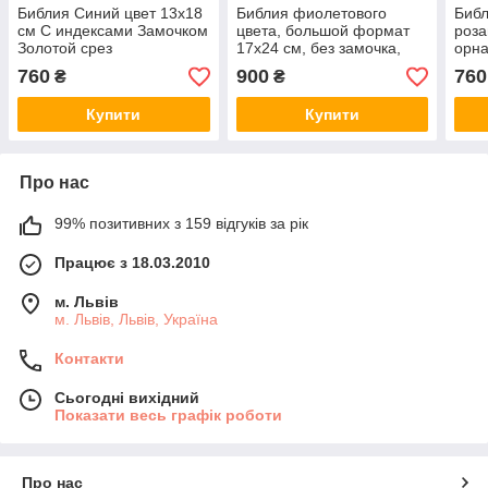
Библия Cиний цвет 13х18
Библия фиолетового
Библ
см С индексами Замочком
цвета, большой формат
роза
Золотой срез
17х24 см, без замочка,
орн
без индексов
Зам
760
900
760
₴
₴
Купити
Купити
Про нас
99% позитивних з 159 відгуків за рік
Працює з 18.03.2010
м. Львів
м. Львів, Львів, Україна
Контакти
Сьогодні вихідний
Показати весь графік роботи
Про нас