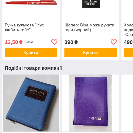
Ручка кулькова "Ісус
Шопер: Віра може рухати
Хрис
любить тебе"
гори (чорний)
пода
"Сло
(пей
13,50
390
490
₴
₴
15 ₴
Купити
Купити
Подібні товари компанії