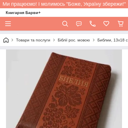
Ми працюємо! І молимось "Боже, Україну збережи!"
Книгарня Барви+
Товари та послуги
Біблії рос. мовою
Библии, 13х18 с